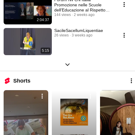
Promozione nelle Scuole
dell'Educazione al Rispetto
2026
144 views
2 weeks ago
2:04:37
SacileSacellumLiquentiae
26 views
3 weeks ago
5:15
Shorts