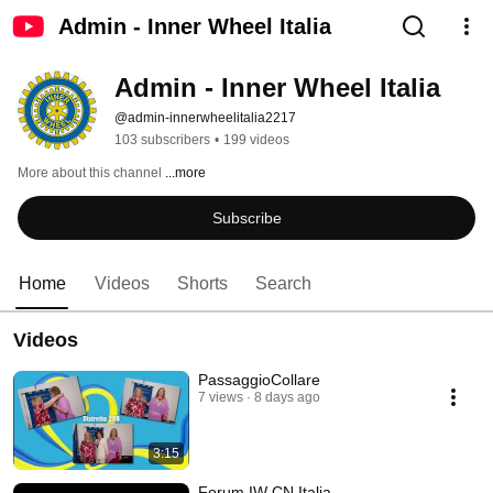
Admin - Inner Wheel Italia
Admin - Inner Wheel Italia
@admin-innerwheelitalia2217
103 subscribers
•
199 videos
More about this channel
...more
Subscribe
Home
Videos
Shorts
Search
Videos
PassaggioCollare
7 views
8 days ago
3:15
Forum IW CN Italia