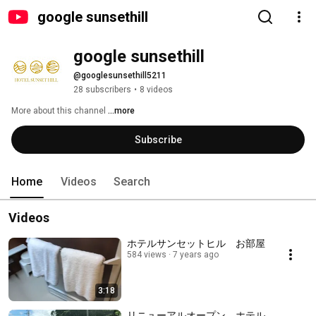
google sunsethill
google sunsethill
@googlesunsethill5211
28 subscribers
•
8 videos
More about this channel
...more
Subscribe
Home
Videos
Search
Videos
ホテルサンセットヒル お部屋
584 views
7 years ago
3:18
リニューアルオープン。ホテル