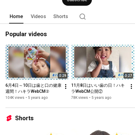
Home
Videos
Shorts
Popular videos
0:29
0:27
6月4日～10日は歯と口の健康
11月8日はいい歯の日！ハキ
週間！ハキラWebCM②
ラWebCM公開②
104K views
•
5 years ago
78K views
•
5 years ago
Shorts