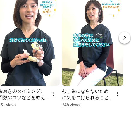
歯磨きのタイミング、
むし歯にならないため
回数のコツなどを教え
に気をつけられること
て〔親子の歯みがき応
は？〔親子の歯みがき
551 views
248 views
援〕
応援〕