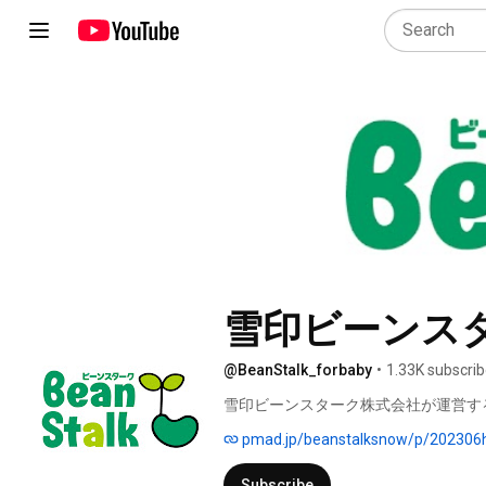
雪印ビーンス
@BeanStalk_forbaby
•
1.33K subscrib
雪印ビーンスターク株式会社が運営す
pmad.jp/beanstalksnow/p/202306h
Subscribe