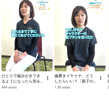
ひとりで歯みがきでき
歯磨きイヤイヤ、どう
るようになったら気を
したらいい？〔親子の
付けたいこと〔親子の
歯みがき応援〕
444 views
1.3K views
歯みがき応援〕