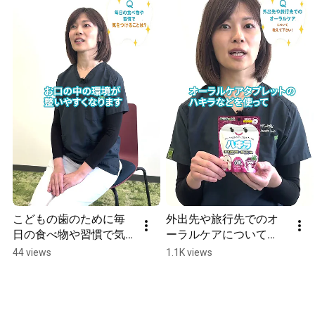
こどもの歯のために毎
外出先や旅行先でのオ
日の食べ物や習慣で気
ーラルケアについて
をつけることは？〔親
〔親子の歯みがき応
44 views
1.1K views
子の歯みがき応援〕
援〕