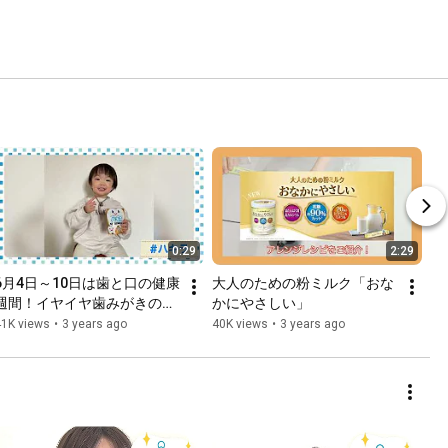
0:29
2:29
6月4日～10日は歯と口の健康
大人のための粉ミルク「おな
週間！イヤイヤ歯みがきのお
かにやさしい」
助けアイテム「ハキラ」②
41K views
•
3 years ago
40K views
•
3 years ago