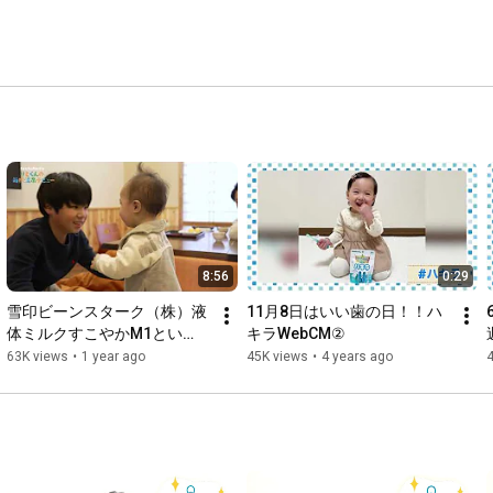
8:56
0:29
雪印ビーンスターク（株）液
11月8日はいい歯の日！！ハ
体ミルクすこやかM1とい
キラWebCM②
く、SechuRadio りとくんの
63K views
•
1 year ago
45K views
•
4 years ago
箱根温泉デビュー♪