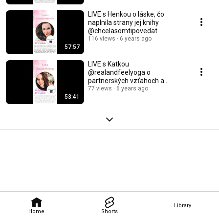
LIVE s Henkou o láske, čo
naplnila strany jej knihy
@chcelasomtipovedat
116 views
6 years ago
57:57
LIVE s Katkou
@realandfeelyoga o
partnerských vzťahoch a
dohode duší
77 views
6 years ago
53:41
Library
Home
Shorts