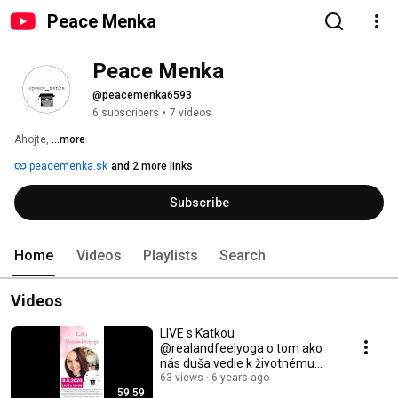
Peace Menka
Peace Menka
@peacemenka6593
6 subscribers
•
7 videos
Ahojte, 
...more
peacemenka.sk
and 2 more links
Subscribe
Home
Videos
Playlists
Search
Videos
LIVE s Katkou
@realandfeelyoga o tom ako
nás duša vedie k životnému
poslaniu
63 views
6 years ago
59:59