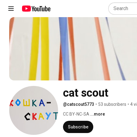
cat scout
@catscout5773
•
53 subscribers
•
4 v
CC BY-NC-SA 
...more
Subscribe