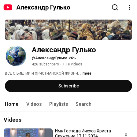
Александр Гулько
Александр Гулько
@АлександрГулько-к6ъ
426 subscribers
•
1.1K videos
ВСЕ О БИБЛИИ И ХРИСТИАНСКОЙ ЖИЗНИ. 
...more
Subscribe
Home
Videos
Playlists
Search
Videos
Имя Господа Иисуса Христа
Служение 17 11 2024