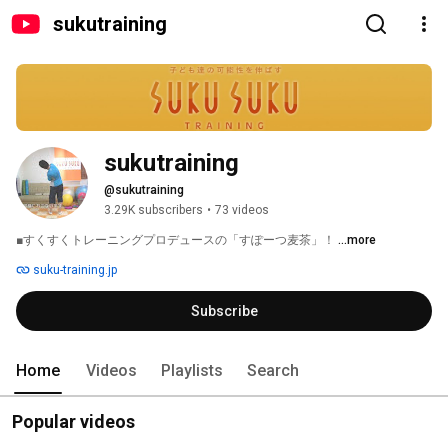
sukutraining
sukutraining
@sukutraining
3.29K subscribers
•
73 videos
■すくすくトレーニングプロデュースの「すぽーつ麦茶」！ 
...more
suku-training.jp
Subscribe
Home
Videos
Playlists
Search
Popular videos