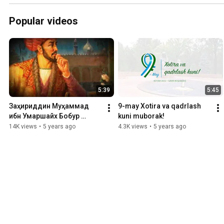
Popular videos
5:39
5:45
Заҳириддин Муҳаммад 
9-may Xotira va qadrlash 
ибн Умаршайх Бобур 
kuni muborak!
Мирзо таваллудига 538 
14K views
•
5 years ago
4.3K views
•
5 years ago
йил тўлди