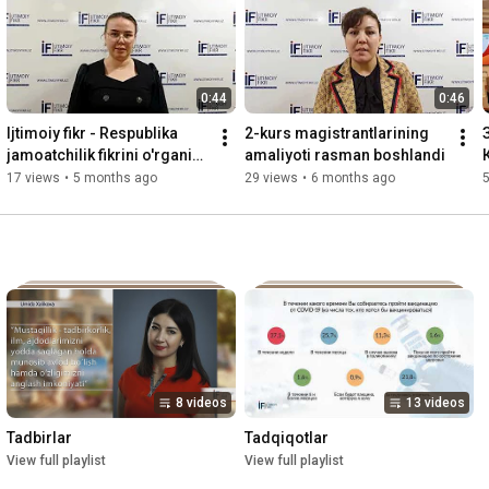
Telegram: 
https://t.me/ijtimoiyfikruz
Instagram: 
https://www.instagram.com/ijtimoiyfikruz
Twitter: 
https://twitter.com/ijtimoiyfikruz
Web Sayt: 
https://ijtimoiyfikr.uz
0:44
0:46
Ijtimoiy fikr - Respublika 
2-kurs magistrantlarining 
jamoatchilik fikrini o'rganish 
amaliyoti rasman boshlandi
markazi
17 views
•
5 months ago
29 views
•
6 months ago
8 videos
13 videos
Tadbirlar
Tadqiqotlar
View full playlist
View full playlist