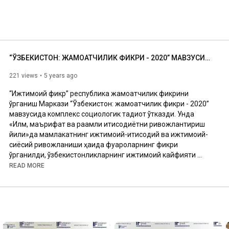
“ЎЗБЕКИСТОН: ЖАМОАТЧИЛИК ФИКРИ - 2020” МАВЗУСИДА КОМПЛЕКС СОЦИОЛОГИК ТАДҚИҚОТ НАТИЖАЛАРИ
221 views
5 years ago
“Ижтимоий фикр” республика жамоатчилик фикрини 
ўрганиш Маркази “Ўзбекистон: жамоатчилик фикри - 2020” 
мавзусида комплекс социологик тадқиқот ўтказди. Унда 
«Илм, маърифат ва рақамли иқтисодиётни ривожлантириш 
йили»да мамлакатнинг ижтимоий-иқтисодий ва ижтимоий-
сиёсий ривожланиши ҳақида фуқароларнинг фикри 
ўрганилди, ўзбекистонликларнинг ижтимоий кайфияти 
ҳамда давлат ва жамият ҳаётининг асосий соҳаларида 
READ MORE
эришилган натижалардан аҳолининг қониқиш даражаси 
аниқланди.

Батафсил: 
https://ijtimoiyfikr.uz/matbuot-uchun...
Facebook: 
https://www.facebook.com/ijtimoiyfikruz