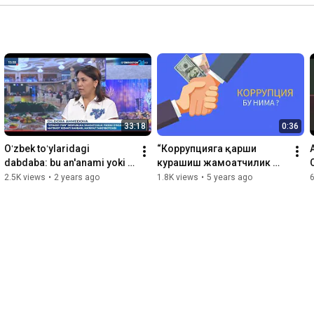
33:18
0:36
Oʻzbek toʻylaridagi 
“Коррупцияга қарши 
dabdaba: bu an'anami yoki 
курашиш жамоатчилик 
moda ta'siri ?
фикри кўзгусида” 
2.5K views
•
2 years ago
1.8K views
•
5 years ago
социологик тадқиқоти