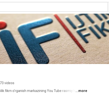
73 videos
ilik fikrn o'rganish markazining You Tube rasmiy kanali. 
...more
a jamoatchilik fikrini o'rganish markazi hayotiga bog'liq 
ilib boriladi. 