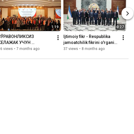
1:19
0:27
ЗЎРАВОНЛИКСИЗ 
Ijtimoiy fikr - Respublika 
КЕЛАЖАК УЧУН 
jamoatchilik fikrini o'rganish 
МИНТАҚАВИЙ ҲАМКОРЛИК
markazi
56 views
•
7 months ago
37 views
•
8 months ago