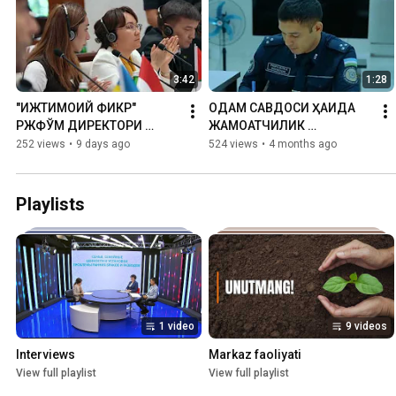
3:42
1:28
"ИЖТИМОИЙ ФИКР" 
ОДАМ САВДОСИ ҲАҚИДА 
РЖФЎМ ДИРЕКТОРИ 
ЖАМОАТЧИЛИК 
НИГИНА РАҲИМОВА 
ОГОҲЛИГИ — БАРҚАРОР 
252 views
•
9 days ago
524 views
•
4 months ago
ХАЛҚАРО КОНФЕРЕНЦИЯ 
ЖАМИЯТ ОМИЛИДИР
ИШИДА ИШТИРОК ЭТДИ
Playlists
1 video
9 videos
Interviews
Markaz faoliyati
View full playlist
View full playlist