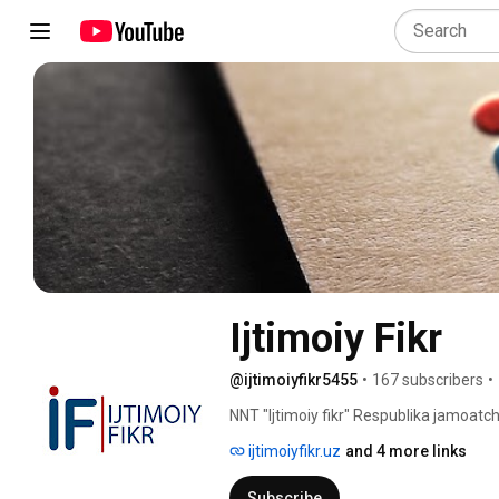
Ijtimoiy Fikr
@ijtimoiyfikr5455
•
167 subscribers
•
NNT "Ijtimoiy fikr" Respublika jamoatch
Bu kanal oraqli "Ijtimoiy fikr" Respublik
ijtimoiyfikr.uz
and 4 more links
yangiliklar va tadqiqotlar bevosita e'lon q
Subscribe