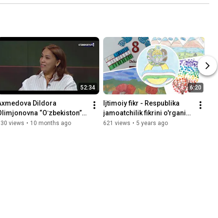
52:34
6:20
Axmedova Dildora 
Ijtimoiy fikr - Respublika 
Olimjonovna “Oʻzbekiston” 
jamoatchilik fikrini o'rganish 
telekanalidagi “Munosabat” 
markazi
630 views
•
10 months ago
621 views
•
5 years ago
koʻrsatuvida ishtirok etdi.