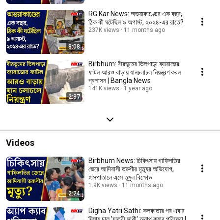
RG Kar News: অভয়াকাণ্ডের এক বছর,
ঠিক কী ঘটেছিল ৯ অগাস্ট, ২০২৪-এর রাতে?
237K views
11 months ago
8:08
Birbhum: বীরভূমের তিলপাড়া ব্যারাজের
ফাটল আরও বাড়ায় যানচলাচল নিয়ন্ত্রণ করল
প্রশাসন | Bangla News
141K views
1 year ago
2:37
Videos
Birbhum News: চিকিৎসায় গাফিলতির
জেরে আদিবাসী তরুণীর মৃত্যুর অভিযোগ,
হাসপাতালে এসে তুমুল বিক্ষোভ
1.9K views
11 months ago
2:24
Digha Yatri Sathi: কলকাতার পর এবার
দিঘায় চালু 'যাত্রী সাথী' অ্যাপ ক্যাব পরিষেবা |