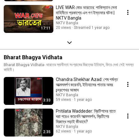
LIVE WAR মোড ভারতের: পাকিস্তান সেনা
বাহিনীতে প্রকাশ্যে এল গণ ইস্তফার ঘটনা |
NKTV Bangla
NKTV Bangla
20 views
Streamed 1 year ago
17:11
Bharat Bhagya Vidhata
Bharat Bhagya Vidhata- ভারতের স্বাধীনতা সংগ্রামের বিরত্বের ইতিহাস, ফিরে দেখা সেই সমস্ত
কাহিনী।
Chandra Shekhar Azad: শেষ পর্ষন্ত
আত্মসমর্পণ করেননি, ইতিহাসের পাতায় অমর
চন্দ্রশেখর আজাদ
NKTV Bangla
59 views
1 year ago
3:33
Pritilata Waddeder: ব্রিটিশদের হাতে
ধরা পরেও করেননি আত্মসমর্পন, ব্রিটিশের
বিরুদ্ধে লড়াই কীভাবে?
NKTV Bangla
62 views
1 year ago
2:35