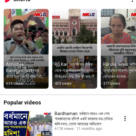
Abhishek 
RG Kar: আর জি কর মামলা 
Purulia News: জটিল
Banerjee:যারা বলেছে 
থেকে সরে দাঁড়ালেন বিচারপতি 
অপারেশনে সাফল্য পুরুলিয়
বাংলা বলে কোনও ভাষা নেই, 
তীর্থঙ্কর ঘোষ, ঠিক কী কারণ?
মেডিকেল কলেজে
তাদের বিরুদ্ধে ১০ কোটি 
634 views
403 views
377 views
বঙ্গবাসীর লড়াই: অভিষেক
Popular videos
Bardhaman: বর্ধমানে আরও এক শেখ
শাহজাহানের হদিশ! একই কায়দায় ভয় দেখিয়ে
জমি দখল, তোলা আদায়ের অভিযোগ
617K views
11 months ago
3:20