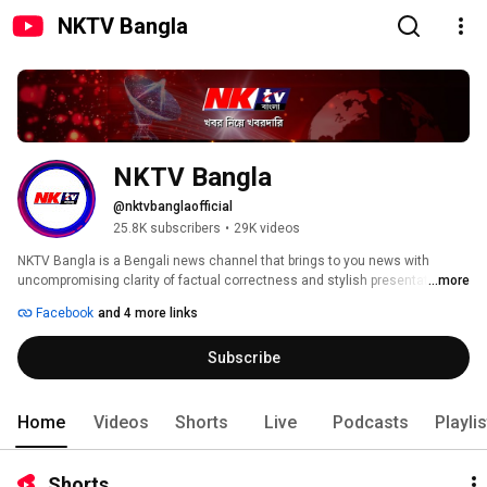
NKTV Bangla
NKTV Bangla 
@nktvbanglaofficial
25.8K subscribers
•
29K videos
NKTV Bangla is a Bengali news channel that brings to you news with 
uncompromising clarity of factual correctness and stylish presentation. 
...more
NKTV Bangla is one of the front runner Bengali news channel in India that 
Facebook
and 4 more links
provides comprehensive up-to-date news coverage from West Bengal 
along with other significant stories from the world, to the Bengali viewers. 
Subscribe
It's cutting-edge formats and state-of-the-art newsrooms command the 
attention of 100 million viewers yearly. 
Home
Videos
Shorts
Live
Podcasts
Playli
Shorts