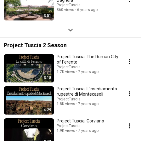
ProjectTuscia
860 views
6 years ago
3:51
Project Tuscia 2 Season
Project Tuscia: The Roman City
of Ferento
ProjectTuscia
1.7K views
7 years ago
3:18
Project Tuscia: L'insediamento
rupestre di Montecasoli
ProjectTuscia
1.8K views
7 years ago
4:29
Project Tuscia: Corviano
ProjectTuscia
1.9K views
7 years ago