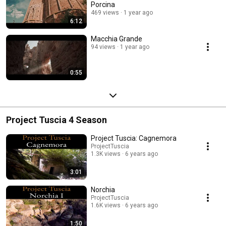
Porcina
469 views
1 year ago
6:12
Macchia Grande
94 views
1 year ago
0:55
Project Tuscia 4 Season
Project Tuscia: Cagnemora
ProjectTuscia
1.3K views
6 years ago
3:01
Norchia
ProjectTuscia
1.6K views
6 years ago
1:50