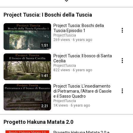
Project Tuscia: I Boschi della Tuscia
Project Tuscia: Boschi della
Tuscia Episodio 1
ProjectTuscia
269 views
6 years ago
1:51
Project Tuscia: Il bosco di Santa
Cecilia
ProjectTuscia
822 views
6 years ago
1:41
Project Tuscia: L'insediamento
di Pietramara, l'Altare di Casole
e il Sasso Quadro
ProjectTuscia
1K views
6 years ago
2:21
Progetto Hakuna Matata 2.0
Progetto Hakuna Matata 2.0 e