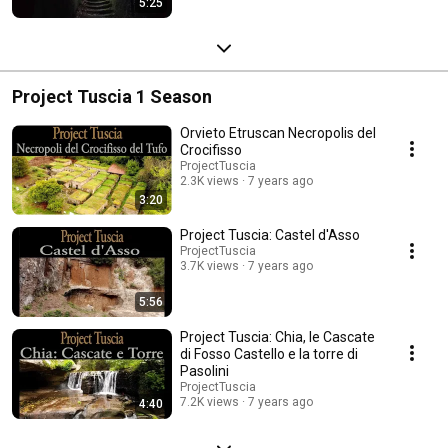
5:25
Project Tuscia 1 Season
Orvieto Etruscan Necropolis del
Crocifisso
ProjectTuscia
2.3K views
7 years ago
3:20
Project Tuscia: Castel d'Asso
ProjectTuscia
3.7K views
7 years ago
5:56
Project Tuscia: Chia, le Cascate
di Fosso Castello e la torre di
Pasolini
ProjectTuscia
7.2K views
7 years ago
4:40