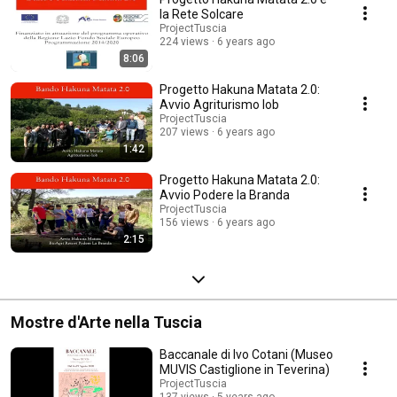
la Rete Solcare
ProjectTuscia
224 views
6 years ago
8:06
Progetto Hakuna Matata 2.0:
Avvio Agriturismo Iob
ProjectTuscia
207 views
6 years ago
1:42
Progetto Hakuna Matata 2.0:
Avvio Podere la Branda
ProjectTuscia
156 views
6 years ago
2:15
Mostre d'Arte nella Tuscia
Baccanale di Ivo Cotani (Museo
MUVIS Castiglione in Teverina)
ProjectTuscia
137 views
5 years ago