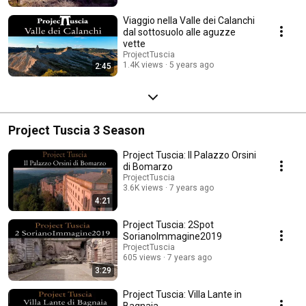
Viaggio nella Valle dei Calanchi
dal sottosuolo alle aguzze
vette
ProjectTuscia
1.4K views
5 years ago
2:45
Project Tuscia 3 Season
Project Tuscia: Il Palazzo Orsini
di Bomarzo
ProjectTuscia
3.6K views
7 years ago
4:21
Project Tuscia: 2Spot
SorianoImmagine2019
ProjectTuscia
605 views
7 years ago
3:29
Project Tuscia: Villa Lante in
Bagnaia