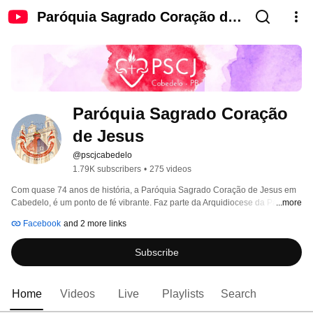
Paróquia Sagrado Coração de
Jesus
Paróquia Sagrado Coração 
de Jesus
@pscjcabedelo
1.79K subscribers
•
275 videos
Com quase 74 anos de história, a Paróquia Sagrado Coração de Jesus em 
Cabedelo, é um ponto de fé vibrante. Faz parte da Arquidiocese da Paraíba, 
...more
situada na forania praia-norte. Aqui, você encontrará transmissões de 
Facebook
and 2 more links
missas, momentos de oração, formações, eventos paroquiais e conteúdos 
que fortalecem a caminhada cristã. 
Subscribe
Home
Videos
Live
Playlists
Search