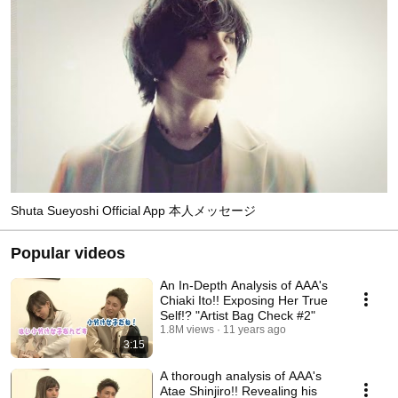
Shuta Sueyoshi Official App 本人メッセージ
Popular videos
An In-Depth Analysis of AAA's
Chiaki Ito!! Exposing Her True
Self!? "Artist Bag Check #2"
1.8M views
11 years ago
3:15
A thorough analysis of AAA's
Atae Shinjiro!! Revealing his