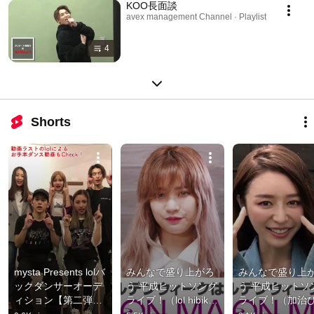
KOO長面談
avex management Channel · Playlist
4
Shorts
mysta Presents lolバ
みんなで盛り上がろ
みんなで盛り上
ックダンサーオーデ
う 平成ヒットソング
う 平成ヒットソ
ィション【第二弾】 
ライブ！（lol hibiki 
ライブ！（加治
コメント＆課題曲
Ver.）
み Ver.）