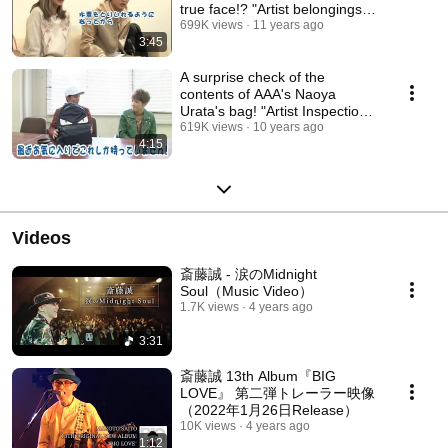
true face!? "Artist belongings
inspect...
699K views
11 years ago
3:45
A surprise check of the
contents of AAA's Naoya
Urata's bag! "Artist Inspection
#9"
619K views
10 years ago
4:15
Videos
斎藤誠 - 涙のMidnight
Soul（Music Video）
1.7K views
4 years ago
3:31
斎藤誠 13th Album『BIG
LOVE』 第二弾トレーラー映像
（2022年1月26日Release）
10K views
4 years ago
1:12