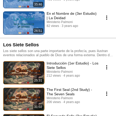
35:46
En el Nombre de (3er Estudio)
| La Deidad
Ministerio Palmoni
82 views
3 years ago
26:51
Los Siete Sellos
Los siete sellos son una parte importante de la profecía, pues ilustran
eventos relacionados al pueblo de Dios de una forma externa. Dentro de
esta serie veremos el significado de los símbolos y los períodos que
Introducción (1er Estudio) - Los
abarcaron cada sello y su cumplimiento en la historia.
Siete Sellos
Ministerio Palmoni
212 views
4 years ago
25:31
The First Seal (2nd Study) -
The Seven Seals
Ministerio Palmoni
206 views
4 years ago
31:02
El Segundo Sello (3er Estudio)