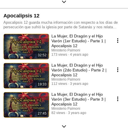
Apocalipsis 12
Apocalipsis 12 guarda mucha información con respecto a los días de
persecución que sufrió la iglesia por parte de Satanás y nos relata
también su caída y cómo desde entonces se ha empeñado en perseguir
La Mujer, El Dragón y el Hijo
a la mujer hasta lo último de la tierra. En nuestra serie veremos la
historia de esta persecución a través de Apocalipsis 12 y cómo Dios ha
Varón (1er Estudio) - Parte 1 |
cuidado a su iglesia en todo ese tiempo.
Apocalipsis 12
Ministerio Palmoni
173 views
4 years ago
32:52
La Mujer, El Dragón y el Hijo
Varón (2do Estudio) - Parte 2 |
Apocalipsis 12
Ministerio Palmoni
112 views
3 years ago
19:33
La Mujer, El Dragón y el Hijo
Varón (3er Estudio) - Parte 3 |
Apocalipsis 12
Ministerio Palmoni
82 views
3 years ago
27:45