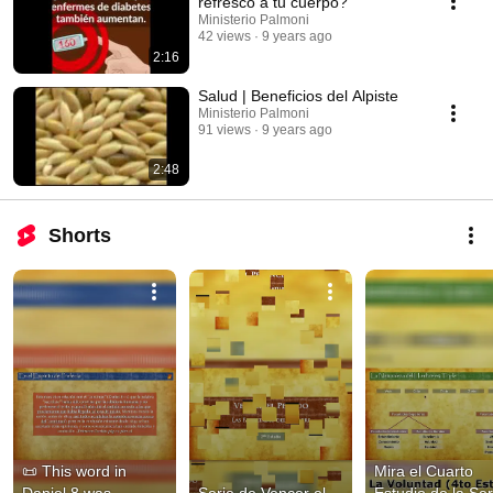
refresco a tu cuerpo?
Ministerio Palmoni
42 views
9 years ago
2:16
Salud | Beneficios del Alpiste
Ministerio Palmoni
91 views
9 years ago
2:48
Shorts
📜 This word in 
Mira el Cuarto 
Daniel 8 was 
Serie de Vencer el 
Estudio de la Seri