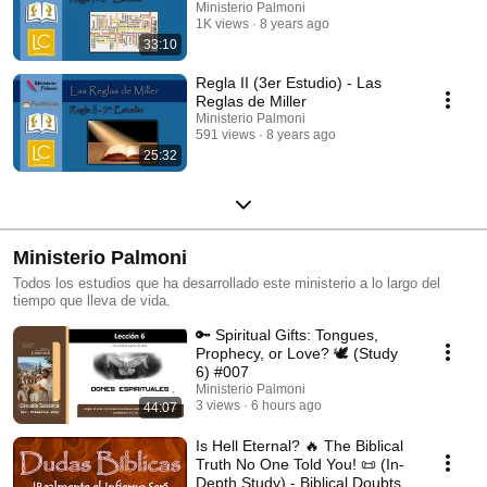
Ministerio Palmoni
1K views
8 years ago
33:10
Regla II (3er Estudio) - Las
Reglas de Miller
Ministerio Palmoni
591 views
8 years ago
25:32
Ministerio Palmoni
Todos los estudios que ha desarrollado este ministerio a lo largo del
tiempo que lleva de vida.
🔑 Spiritual Gifts: Tongues,
Prophecy, or Love? 🕊️ (Study
6) #007
Ministerio Palmoni
3 views
6 hours ago
44:07
Is Hell Eternal? 🔥 The Biblical
Truth No One Told You! 📜 (In-
Depth Study) - Biblical Doubts