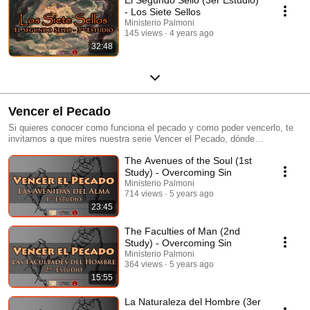
- Los Siete Sellos
Ministerio Palmoni
145 views
4 years ago
32:48
Vencer el Pecado
Si quieres conocer como funciona el pecado y como poder vencerlo, te
invitamos a que mires nuestra serie Vencer el Pecado, dónde
hablaremos sobre la naturaleza que Dios colocó en el hombre y como
The Avenues of the Soul (1st
esta dependiendo de las decisiones que tomemos, pueden ayudarnos a
obedecer a Dios y a desobedecerlo.
Study) - Overcoming Sin
Ministerio Palmoni
714 views
5 years ago
23:45
The Faculties of Man (2nd
Study) - Overcoming Sin
Ministerio Palmoni
364 views
5 years ago
15:55
La Naturaleza del Hombre (3er