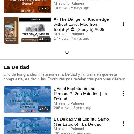
Ministerio Palmoni
10 views
5 days ago
53:30
🔑 The Danger of Knowledge
without Love: Flee from
Idolatry! 🏛️ (Study 5) #005
Ministerio Palmoni
17 views
7 days ago
41:35
La Deidad
Uno de los grandes misterios es la Deidad y la forma en qué está
compuesta, es decir, las Escrituras nos revelan tres personas diferentes,
el Padre, el Hijo y el Espíritu Santo, pero, que de forma unánime trabajan
¿Es el Espíritu es una
por el bienestar del universo y especialmente por el bienestar humano.
En esta serie de estudios lograremos ver que esto es así, que la Deidad
Persona? (2do Estudio) | La
está conformada por tres personas diferentes, pero, que tienen un
Deidad
mismo propósito. Veremos a cada ser que conforma la Deidad con sus
Ministerio Palmoni
características y trabajo que realizan.
208 views
3 years ago
27:45
La Deidad y el Espíritu Santo
(1er Estudio) | La Deidad
Ministerio Palmoni
401 views
6 years ago