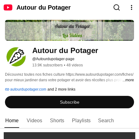
Autour du Potager
Autour du Potager
@Autourdupotager-page
13.9K subscribers
•
48 videos
Découvrez toutes nos fiches culture https://www.autourdupotager.com/fiches/ 
pour mieux jardiner dans votre potager et avoir des récoltes plus prolifiques. 
...more
autourdupotager.com
and 2 more links
Subscribe
Home
Videos
Shorts
Playlists
Search