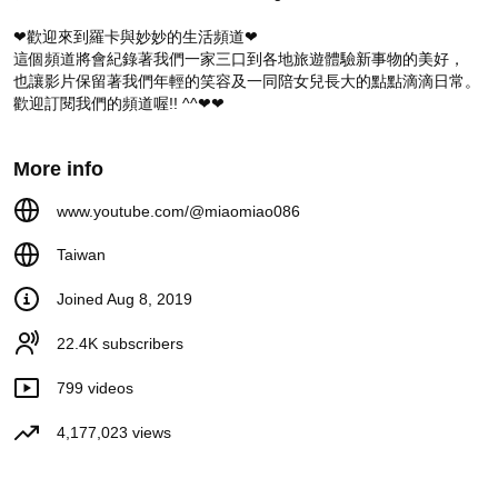
105K views
4 years ago
❤歡迎來到羅卡與妙妙的生活頻道❤

11:47
這個頻道將會紀錄著我們一家三口到各地旅遊體驗新事物的美好，

也讓影片保留著我們年輕的笑容及一同陪女兒長大的點點滴滴日常。

終於收到包包！買了彼得爸與蘇
歡迎訂閱我們的頻道喔!! ^^❤❤

珊媽自創品牌新款包 【羅卡與妙
妙】
63K views
4 years ago
More info
8:57
崩壞版！彼得爸與蘇珊媽的新
www.youtube.com/@miaomiao086
家。參觀科技宅之後居然想買
100坪的房子？【咿呀唷x羅卡夫
Taiwan
婦生活日常】
62K views
5 years ago
13:22
Joined Aug 8, 2019
22.4K subscribers
Videos
799 videos
樂高店新開幕！當天有哪些限量
4,177,023 views
盒組【羅卡與妙妙】
4.9K views
1 month ago