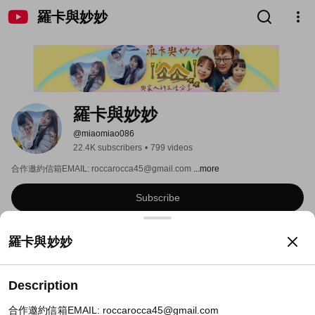
羅卡與妙妙
羅卡與妙妙
@miaomiao086
22.4K subscribers
•
799 videos
合作邀約信箱EMAIL: roccarocca45@gmail.com 
...more
Subscribe
Home
Videos
Shorts
Live
Playlists
Posts
羅卡與妙妙
Popular videos
Description
我們全家都確診了！分享我們發
合作邀約信箱EMAIL: roccarocca45@gmail.com

生的錯誤【羅卡與妙妙】