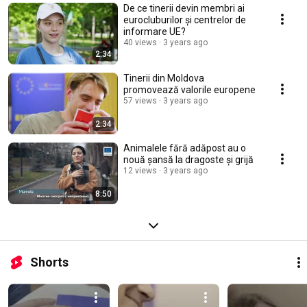
De ce tinerii devin membri ai
eurocluburilor și centrelor de
informare UE?
40 views
3 years ago
2:34
Tinerii din Moldova
promovează valorile europene
57 views
3 years ago
2:34
Animalele fără adăpost au o
nouă șansă la dragoste și grijă
12 views
3 years ago
8:50
Shorts