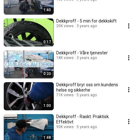
1:40
Dekkproff - 5 min for dekkskift
20K views
3 years ago
0:17
Dekkproff - Våre tjenester
18K views
3 years ago
0:20
Dekkproff bryr oss om kundens
helse og sikkerhe
71K views
5 years ago
1:00
Dekkproff - Raskt. Praktisk.
Effektivt
95K views
5 years ago
1:48