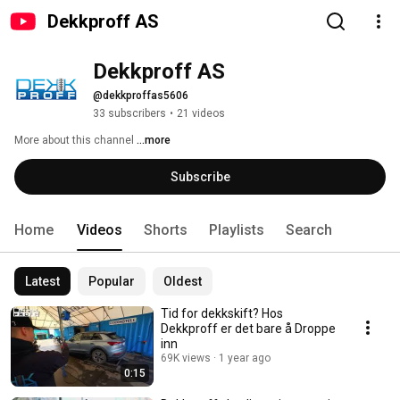
Dekkproff AS
Dekkproff AS
@dekkproffas5606
33 subscribers
•
21 videos
More about this channel
...more
Subscribe
Home
Videos
Shorts
Playlists
Search
Latest
Popular
Oldest
Tid for dekkskift? Hos
Dekkproff er det bare å Droppe
inn
69K views
1 year ago
0:15