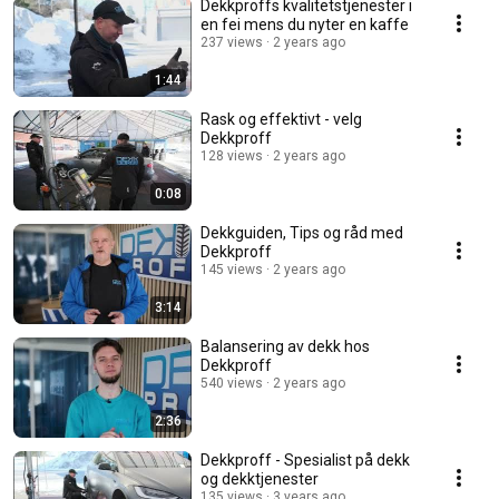
Dekkproffs kvalitetstjenester i
en fei mens du nyter en kaffe
237 views
2 years ago
1:44
Rask og effektivt - velg
Dekkproff
128 views
2 years ago
0:08
Dekkguiden, Tips og råd med
Dekkproff
145 views
2 years ago
3:14
Balansering av dekk hos
Dekkproff
540 views
2 years ago
2:36
Dekkproff - Spesialist på dekk
og dekktjenester
135 views
3 years ago