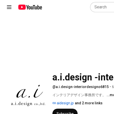
a.i.design -inte
@a.i.design-interiordesigno6815
•
6
インテリアデザイン事務所です。 
...m
aidesign.jp
and 2 more links
Subscribe