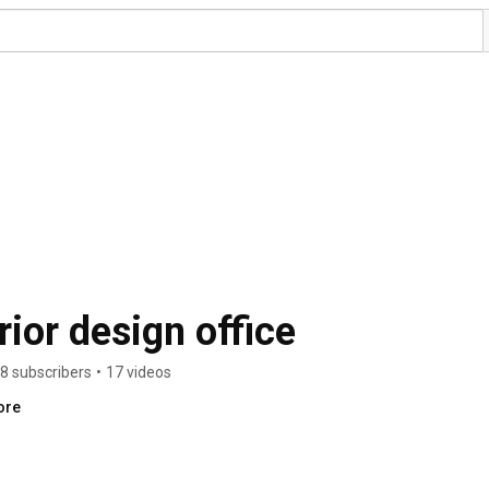
rior design office
8 subscribers
•
17 videos
ore