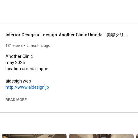
Interior Design a.i.design  Another Clinic Umeda  | 美容クリニック | インテリアデザイン
131 views
2 months ago
Another Clinic

may 2026

location:umeda  japan

http://www.aidesign.jp
Instagram

READ MORE
https://www.instagram.com/a_i_design/
https://www.youtube.com/channel/UCM8h...
Interior design by aidesign
