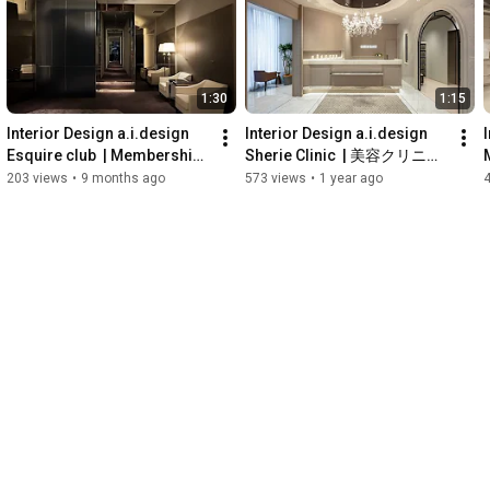
film by  THROB

#roomtour
#ルームツアー
1:30
1:15
Interior Design a.i.design  
Interior Design a.i.design  
I
Esquire club  | Membership-
Sherie Clinic  | 美容クリニッ
only teppanyaki restaurant | 
ク | インテリアデザイン
203 views
•
9 months ago
573 views
•
1 year ago
インテリアデザイン