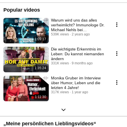
Popular videos
Warum wird uns das alles
verheimlicht? Immunologe Dr.
Michael Nehls bei
@petra_fuehrich_talks
539K views
2 years ago
1:09:17
Die wichtigste Erkenntnis im
Leben: Du kannst niemanden
ändern
331K views
9 months ago
1:35:24
Monika Gruber im Interview
über Humor, Leben und die
letzten 4 Jahre!
317K views
1 year ago
1:11:30
„Meine persönlichen Lieblingsvideos“