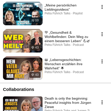
„Meine persönlichen
Lieblingsvideos“
Petra Führich Talks · Playlist
10
💚 „Gesundheit &
Wohlbefinden: Dein Weg zu
einem besseren Leben“ 💪🌿
Petra Führich Talks · Podcast
43
📖 „Lebensgeschichten:
Menschen erzählen ihre
Wahrheit“ 🌟
Petra Führich Talks · Podcast
43
Collaborations
Death is only the beginning:
Peaceful insights from Jürgen
Ziewe
Petra Führich Talks and Jurgen Ziewe