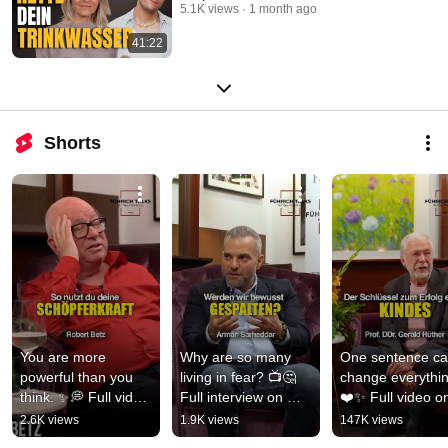
5.1K views
1 month ago
41:22
Shorts
You are more 
Why are so many 
One sentence ca
powerful than you 
living in fear? 📺🤔 
change everythin
think. ✨💭 Full video 
Full interview on 
❤️✨ Full video on
on my channel! ⭐️
YouTube 💫
my channel! ⭐️
2.6K views
1.9K views
147K views