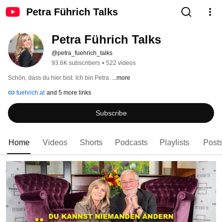
Petra Führich Talks
Petra Führich Talks
@petra_fuehrich_talks
93.6K subscribers
•
522 videos
Schön, dass du hier bist. Ich bin Petra. 
...more
fuehrich.at
and 5 more links
Subscribe
Home
Videos
Shorts
Podcasts
Playlists
Post