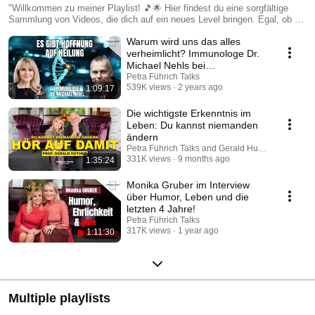
"Willkommen zu meiner Playlist! 🎵🌟 Hier findest du eine sorgfältige
Sammlung von Videos, die dich auf ein neues Level bringen. Egal, ob du
auf der Suche nach der Wahrheit oder neuem Wissen bist – diese
Warum wird uns das alles
Playlist hat für jeden etwas dabei! 💡🎶 Hier erwarten dich spannende
inspirierende Geschichten– tauche ein in die Welt von Petra Führich
verheimlicht? Immunologe Dr.
Talks. 🌍✨ Lehn dich zurück, klick auf „Play“ und genieße!"
Michael Nehls bei
@petra_fuehrich_talks
Petra Führich Talks
539K views
2 years ago
1:09:17
Die wichtigste Erkenntnis im
Leben: Du kannst niemanden
ändern
Petra Führich Talks and Gerald Huether
331K views
9 months ago
1:35:24
Monika Gruber im Interview
über Humor, Leben und die
letzten 4 Jahre!
Petra Führich Talks
317K views
1 year ago
1:11:30
Multiple playlists