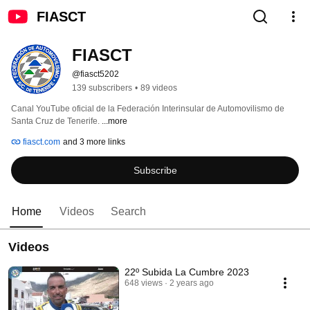
FIASCT
FIASCT
@fiasct5202
139 subscribers
•
89 videos
Canal YouTube oficial de la Federación Interinsular de Automovilismo de 
Santa Cruz de Tenerife. 
...more
fiasct.com
and 3 more links
Subscribe
Home
Videos
Search
Videos
22º Subida La Cumbre 2023
648 views
2 years ago