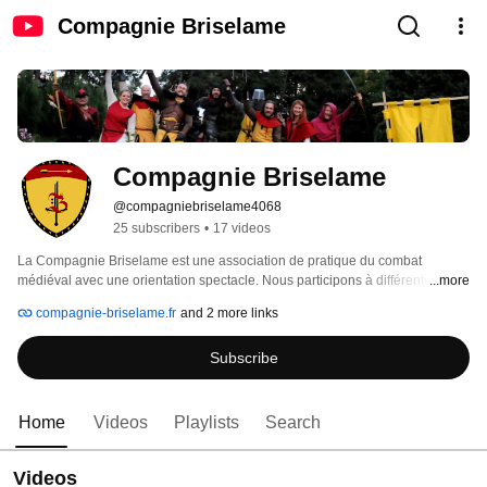
Compagnie Briselame
Compagnie Briselame
@compagniebriselame4068
25 subscribers
•
17 videos
La Compagnie Briselame est une association de pratique du combat 
médiéval avec une orientation spectacle. Nous participons à différentes fêtes 
...more
médiévales pour y présenter nos combats et nos spectacles de feu. 
compagnie-briselame.fr
and 2 more links
Subscribe
Home
Videos
Playlists
Search
Videos