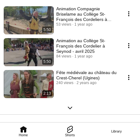
Animation Compagnie
Briselame au Collège St-
François des Cordeliers à
Seynod en avril 2025
53 views
1 year ago
5:50
Animation au Collège St-
François des Cordelier à
Seynod - avril 2025
84 views
1 year ago
5:50
Fête médiévale au château du
Crest-Cherel (Ugines)
240 views
2 years ago
2:13
Library
Home
Shorts