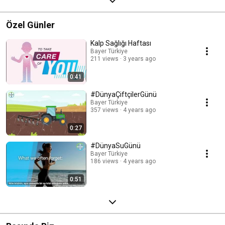
Özel Günler
Kalp Sağlığı Haftası
Bayer Türkiye
211 views
3 years ago
0:41
#DünyaÇiftçilerGünü
Bayer Türkiye
357 views
4 years ago
0:27
#DünyaSuGünü
Bayer Türkiye
186 views
4 years ago
0:51