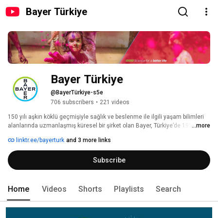
Bayer Türkiye
Bayer Türkiye
@BayerTürkiye-s5e
706 subscribers
•
221 videos
150 yılı aşkın köklü geçmişiyle sağlık ve beslenme ile ilgili yaşam bilimleri 
alanlarında uzmanlaşmış küresel bir şirket olan Bayer, Türkiye’de 1954 
...more
yılından beri faaliyet gösteriyor. 
linktr.ee/bayerturk
and 3 more links
Subscribe
Home
Videos
Shorts
Playlists
Search