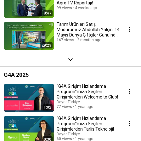
Agro TV Röportajı!
99 views
4 weeks ago
8:47
Tarım Ürünleri Satış
Müdürümüz Abdullah Yalçın, 14
Mayıs Dünya Çiftçiler Günü'nde
Agro TV'deydi!
167 views
2 months ago
29:23
G4A 2025
“G4A Girişim Hızlandırma
Programı”mıza Seçilen
Girişimlerden Welcome to Club!
Bayer Türkiye
77 views
1 year ago
1:02
“G4A Girişim Hızlandırma
Programı”mıza Seçilen
Girişimlerden Tarlis Teknoloji!
Bayer Türkiye
60 views
1 year ago
0:30