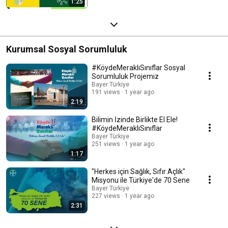
1:25
Kurumsal Sosyal Sorumluluk
#KöydeMeraklıSınıflar Sosyal
Sorumluluk Projemiz
Bayer Türkiye
191 views
1 year ago
2:19
Bilimin İzinde Birlikte El Ele!
#KöydeMeraklıSınıflar
Bayer Türkiye
251 views
1 year ago
1:17
"Herkes için Sağlık, Sıfır Açlık"
Misyonu ile Türkiye'de 70 Sene
Bayer Türkiye
227 views
1 year ago
2:31