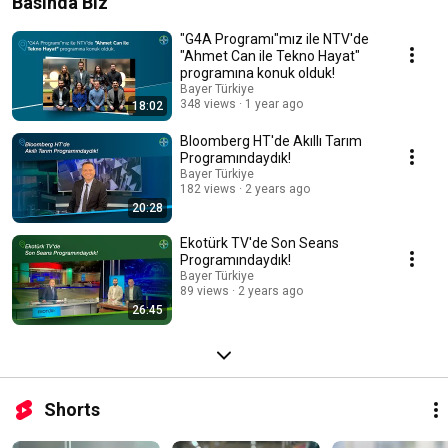
Basında Biz
"G4A Programı"mız ile NTV'de
"Ahmet Can ile Tekno Hayat"
programına konuk olduk!
Bayer Türkiye
348 views
1 year ago
18:02
Bloomberg HT'de Akıllı Tarım
Programındaydık!
Bayer Türkiye
182 views
2 years ago
20:28
Ekotürk TV'de Son Seans
Programındaydık!
Bayer Türkiye
89 views
2 years ago
26:45
Shorts