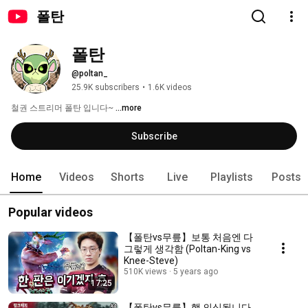
폴탄
폴탄
@poltan_
25.9K subscribers
•
1.6K videos
철권 스트리머 폴탄 입니다~ 
...more
Subscribe
Home
Videos
Shorts
Live
Playlists
Posts
Popular videos
【폴탄vs무릎】보통 처음엔 다
그렇게 생각함 (Poltan-King vs
Knee-Steve)
510K views
5 years ago
17:25
【폴탄vs무릎】핵 의심됩니다.