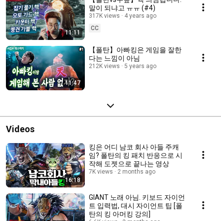
말이 되냐고 ㅠㅠ (#4)
317K views
4 years ago
CC
11:11
【폴탄】아빠킹은 게임을 잘한
다는 느낌이 아님
212K views
5 years ago
11:47
Videos
킹은 어디 남코 회사 아들 주캐
임? 폴탄의 킹 패치 반응으로 시
작해 도젯으로 끝나는 영상
7K views
2 months ago
16:18
GIANT 노래 아님. 키보드 자이언
트 입력법, 대시 자이언트 팁 [폴
탄의 킹 아머킹 강의]