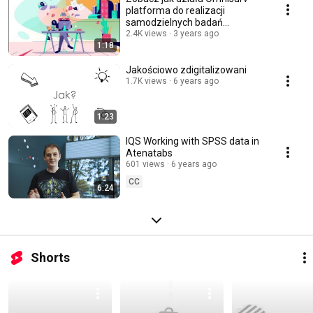
platforma do realizacji
samodzielnych badań
ilościowych.
2.4K views
3 years ago
1:18
Jakościowo zdigitalizowani
1.7K views
6 years ago
1:23
IQS Working with SPSS data in
Atenatabs
601 views
6 years ago
CC
6:24
Shorts