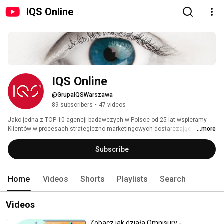
IQS Online
IQS Online
@GrupaIQSWarszawa
89 subscribers
•
47 videos
Jako jedna z TOP 10 agencji badawczych w Polsce od 25 lat wspieramy 
Klientów w procesach strategiczno-marketingowych dostarczając 
...more
wartościowych rekomendacji biznesowych. Nasze narzędzia i produkty 
badawcze pozwalają klientom zrozumieć rynek i konsumenta w zmiennym 
Subscribe
otoczeniu konkurencyjnym. 
Home
Videos
Shorts
Playlists
Search
Videos
Zobacz jak działa Omnisurv -