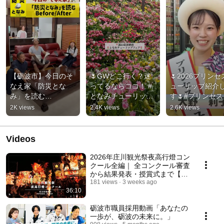
【砺波市】今日のそ
🌷GWどこ行く？迷
🌷2026プリン
なえ家「防災とな
ってるならココ！ #
ューリップ紹介
み」を読む
となみチューリップ
す🌷#プリンセス
Before/After #防災 #
フェア #富山観光 #
ューリップ #と
2K views
2.4K views
2.6K views
防災あるある #砺波
砺波市  #ＧＷおでか
チューリップフェ
市
け #toyama
#砺波市
Videos
2026年庄川観光祭夜高行燈コン
クール全編｜ 全コンクール審査
から結果発表・授賞式まで【タ
イムスタンプ付】
181 views
3 weeks ago
36:10
砺波市職員採用動画「あなたの
一歩が、砺波の未来に。」