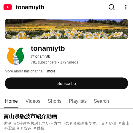
tonamiytb
tonamiytb
@tonamiytb
781 subscribers
•
179 videos
More about this channel
...more
Subscribe
Home
Videos
Shorts
Playlists
Search
富山県砺波市紹介動画
砺波市に移住を検討している方向けのＰＲ動画集です。 ＃とやま ＃富山
＃砺波 ＃となみ ＃移住