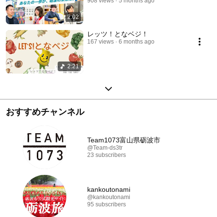
908 views
5 months ago
2:02
レッツ！となベジ！
167 views
6 months ago
2:21
おすすめチャンネル
Team1073富山県砺波市
@Team-ds3tr
23 subscribers
kankoutonami
@kankoutonami
95 subscribers