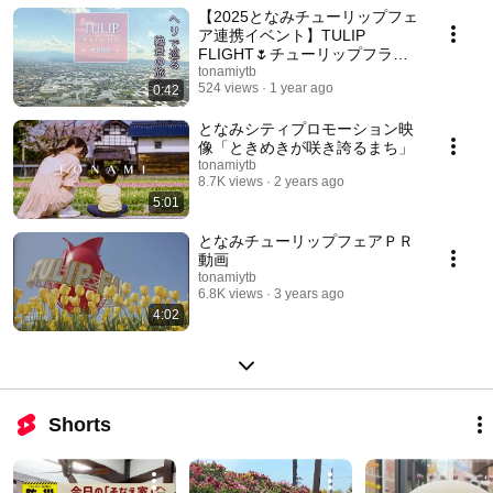
【2025となみチューリップフェ
ア連携イベント】TULIP
FLIGHT🌷チューリップフライ
ト
tonamiytb
524 views
1 year ago
0:42
となみシティプロモーション映
像「ときめきが咲き誇るまち」
tonamiytb
8.7K views
2 years ago
5:01
となみチューリップフェアＰＲ
動画
tonamiytb
6.8K views
3 years ago
4:02
Shorts