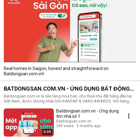
Real homes in Saigon, honest and straightforward on
Batdongsan.com.vn!
BATDONGSAN.COM.VN - ỨNG DỤNG BẤT ĐỘNG
SẢN SỐ 1!
Batdongsan.com.vn là nền tảng mua bán, cho thuê nhà đất hàng đầu tại
Việt Nam, được chứng nhận bởi KANTAR & VARS AWARDS. Với hàng
triệu tin rao bất động sản mới nhất trên toàn quốc cùng các công cụ hỗ
Batdongsan.com.vn - Ứng dụng
trợ tìm kiếm thông minh, bản đồ nhà đất, và dữ liệu biến động giá 5 năm
qua, Batdongsan.com.vn là ứng dụng đáng tin cậy của hơn 7 triệu người
tìm nhà số 1
dùng mỗi tháng. Ứng dụng giúp người tìm nhà dễ dàng tra cứu bất động
Batdongsan.com.vn.
sản theo khu vực mong muốn, với đầy đủ loại hình: căn hộ chung cư, nhà
209 views
5 months ago
riêng, nhà trọ, phòng trọ, nhà phố, shophouse, biệt thự, đất nền, kho
0:09
xưởng, mặt bằng kinh doanh... Đồng thời, người bán và cho thuê có thể