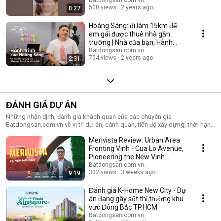
#danloitimnha
500 views
2 years ago
0:27
Hoàng Sáng: đi làm 15km để
em gái được thuê nhà gần
trường | Nhà của bạn, Hành
trình của bạn
Batdongsan.com.vn.
704 views
2 years ago
2:31
ĐÁNH GIÁ DỰ ÁN
Những nhận định, đánh giá khách quan của các chuyên gia
Batdongsan.com.vn về vị trí dự án, cảnh quan, tiến độ xây dựng, thời hạn
bàn giao, tiện ích nội - ngoại khu, tham quan nhà mẫu, ghi nhận nhận xét
Merivista Review: Urban Area
của cư dân (nếu dự án đã hoàn thành), giá cả và so sánh giá cả với các
dự án bất động sản khách cùng khu vực.
Fronting Vinh - Cua Lo Avenue,
Pioneering the New Vinh
Station TOD
Batdongsan.com.vn.
332 views
3 weeks ago
9:19
Đánh giá K-Home New City - Dự
án đang gây sốt thị trường khu
vực Đông Bắc TP.HCM
Batdongsan.com.vn.