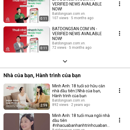
VERIFIED NEWS AVAILABLE
NOW!
Batdongsan.com.vn.
107 views
5 months ago
0:11
BATDONGSAN.COM.VN -
VERIFIED NEWS AVAILABLE
NOW!
Batdongsan.com.vn.
72 views
5 months ago
0:11
Nhà của bạn, Hành trình của bạn
Minh Anh: 18 tuổi sở hữu căn
nhà đầu tiên | Nhà của bạn,
Hành trình của bạn
Batdongsan.com.vn.
892 views
2 years ago
2:59
Minh Anh: 18 tuổi mua ngôi nhà
đầu tiên
#nhacuabanhanhtrinhcuaban
Batdongsan.com.vn.