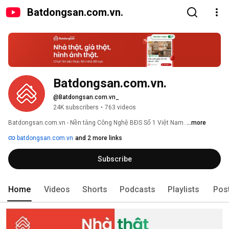
Batdongsan.com.vn.
Batdongsan.com.vn.
@Batdongsan.com.vn_
24K subscribers
•
763 videos
Batdongsan.com.vn - Nền tảng Công Nghệ BĐS Số 1 Việt Nam. 
...more
batdongsan.com.vn
and 2 more links
Subscribe
Home
Videos
Shorts
Podcasts
Playlists
Pos