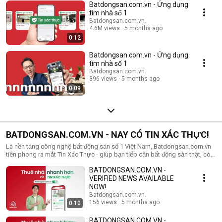
nhanh chóng kết nối với đúng người mua hoặc thuê tiềm năng. Tải ngay
Batdongsan.com.vn - Ứng dụng
ứng dụng để trải nghiệm!
tìm nhà số 1
Batdongsan.com.vn.
4.6M views
5 months ago
0:12
Batdongsan.com.vn - Ứng dụng
tìm nhà số 1
Batdongsan.com.vn.
396 views
5 months ago
0:09
BATDONGSAN.COM.VN - NAY CÓ TIN XÁC THỰC!
Là nền tảng công nghệ bất động sản số 1 Việt Nam, Batdongsan.com.vn
tiên phong ra mắt Tin Xác Thực - giúp bạn tiếp cận bất động sản thật, có
sổ đỏ/hợp đồng mua bán, đúng địa chỉ, đúng hình ảnh, đúng giá thị
BATDONGSAN.COM.VN -
trường. 👉 Trải nghiệm ngay tại Batdongsan.com.vn #CoSaoNoiVay
#Batdongsan
VERIFIED NEWS AVAILABLE
NOW!
Batdongsan.com.vn.
156 views
5 months ago
0:10
BATDONGSAN.COM.VN -