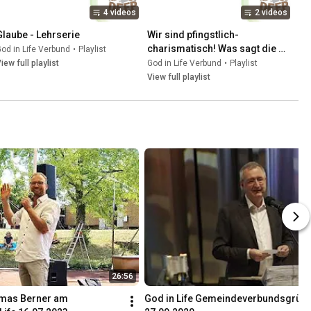
4 videos
2 videos
Glaube - Lehrserie
Wir sind pfingstlich-
charismatisch! Was sagt die 
od in Life Verbund
•
Playlist
Bibel eigentlich dazu? - 
iew full playlist
God in Life Verbund
•
Playlist
Lehrserie
View full playlist
26:56
mas Berner am 
God in Life Gemeindeverbundsgründ