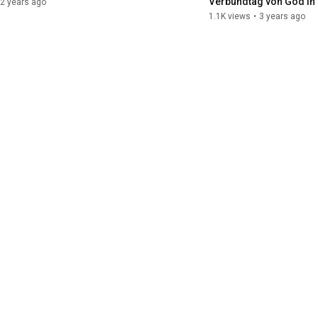
Verbundtag von God in 
2 years ago
1.1K views
•
3 years ago