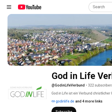
God in Life Ve
@GodinLifeVerbund
•
322 subscriber
God in Life ist ein Verbund christlich
unserer Website vorbei: www.godinlife
godinlife.de
and 4 more links
Subscribe