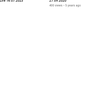
Life 16.07.2023
27.09.2020
400 views
•
5 years ago