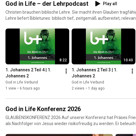
God in Life – der Lehrpodcast
Play all
Christen brauchen biblische Lehre. Sie macht ihren Glauben tragfähig
Lehre liefert Bibletunes: biblisch tief, zeitgemäß aufbereitet, relevan
Kooperation geschlossen. Jeden Monat veröffentlichen wir eine Bibl
Lehrpodcast von God in Life. Für alle, die Gottes Wort lieben. Für all
stark werden wollen. Alles über den Gemeindeverbund erfährst du unter: https://godinlife.de
bibletunes empfehlen wir gerne weiter: Social Media, Links zu den 
https://linktr.ee/bibletunes
8:22
10:40
1. Johannes 2 Teil 4 | 1. 
1. Johannes 2 Teil 3 | 1. 
Johannes 2
Johannes 2
God in Life Verbund
God in Life Verbund
1 view
•
6 hours ago
2 views
•
1 day ago
God in Life Konferenz 2026
GLAUBENSKONFERENZ 2026 Auf unserer Konferenz hat Präses Friedh
als Nachfolger von Jesus wieder risikofreudig zu werden. Er beleuch
Glaubensmomente aus der Bibel, teilte persönliche Glaubensschritt
Erinnerung, wie vertrauenswürdig unser Gott ist: Der, an den wir glaub