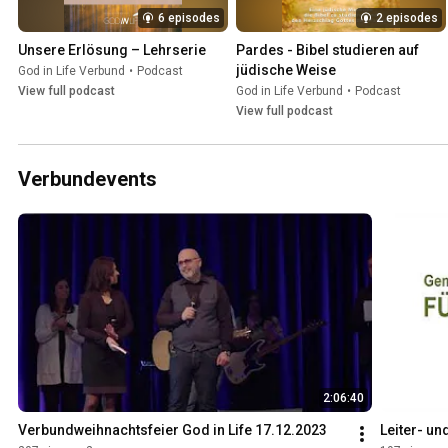
6 episodes
2 episodes
Unsere Erlösung – Lehrserie
Pardes - Bibel studieren auf 
jüdische Weise
God in Life Verbund
•
Podcast
View full podcast
God in Life Verbund
•
Podcast
View full podcast
Verbundevents
2:06:40
Verbundweihnachtsfeier God in Life 17.12.2023
Leiter- un