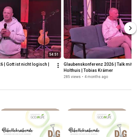
54:51
 Gott ist nicht logisch | 
Glaubenskonferenz 2026 | Talk mit F
Holthuis | Tobias Krämer
285 views
•
4 months ago