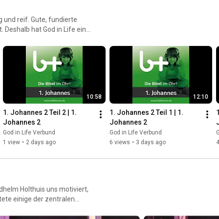
 und reif. Gute, fundierte
t. Deshalb hat God in Life eine
etunes‑Reihe – als
e, die im Glauben wachsen und
Apps und Newsletter:
10:58
12:10
1. Johannes 2 Teil 2 | 1. 
1. Johannes 2 Teil 1 | 1. 
1
Johannes 2
Johannes 2
God in Life Verbund
God in Life Verbund
G
1 view
•
2 days ago
6 views
•
3 days ago
4
elm Holthuis uns motiviert,
tete einige der zentralen
-Momente und rief uns in
en, ist tatsächlich