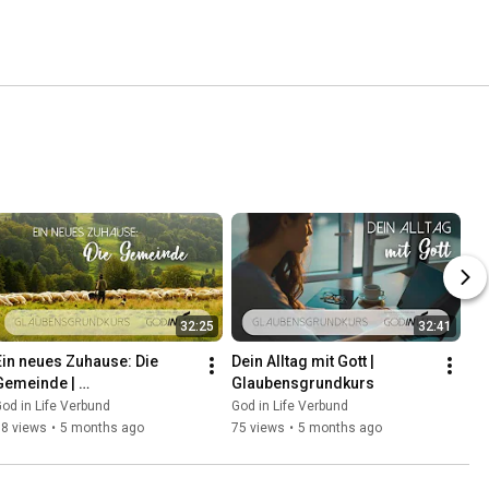
32:25
32:41
Ein neues Zuhause: Die 
Dein Alltag mit Gott | 
Gemeinde | 
Glaubensgrundkurs
Glaubensgrundkurs
od in Life Verbund
God in Life Verbund
58 views
•
5 months ago
75 views
•
5 months ago