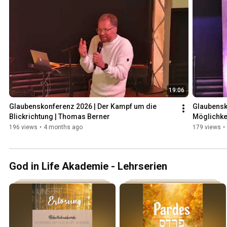
allmächtig! ÜBER GOD IN LIFE God in Life ist ein Gemeindeverbund im Großraum Stuttgart, der
Menschen befähigen möchte, geistliches Leben alltagsnah, authent
gestalten. Mehr Infos findest du auf unserer W
19:06
Glaubenskonferenz 2026 | Der Kampf um die 
Glaubensk
Blickrichtung | Thomas Berner
Möglichke
196 views
•
4 months ago
179 views
•
God in Life Akademie - Lehrserien