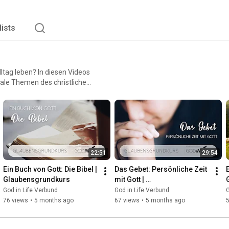
lists
ltag leben? In diesen Videos
ale Themen des christlichen
halte des christlichen
 Im Kursbuch
t Reflexionsfragen
telle eine Printversion: 🔗
22:51
29:54
ie ihr Fundament vertiefen
 möchten.
Ein Buch von Gott: Die Bibel | 
Das Gebet: Persönliche Zeit 
Glaubensgrundkurs
mit Gott | 
Glaubensgrundkurs
God in Life Verbund
God in Life Verbund
G
76 views
•
5 months ago
67 views
•
5 months ago