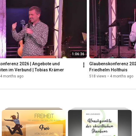
isch und gemeinschaftlich zu
ebsite: https://www.godinlife.de
1:06:36
onferenz 2026 | Angebote und 
Glaubenskonferenz 2026 |
iten im Verbund | Tobias Krämer
Friedhelm Holthuis
4 months ago
518 views
•
4 months ago