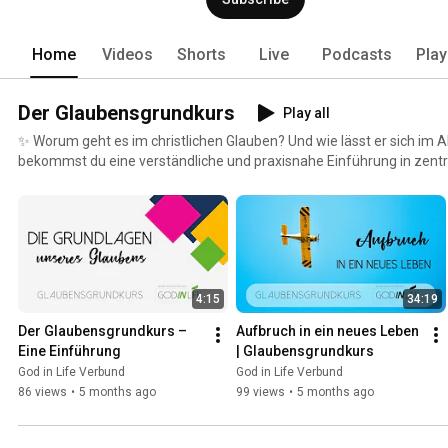
Home
Videos
Shorts
Live
Podcasts
Play
Der Glaubensgrundkurs
Play all
✨ Worum geht es im christlichen Glauben? Und wie lässt er sich im Al
bekommst du eine verständliche und praxisnahe Einführung in zentr
Glaubens. Der Glaubensgrundkurs hilft dir, die wichtigsten Glaubensin
Glaubens kennenzulernen, zu vertiefen und konkret umzusetzen. 🎥 Die Videos dienen jeweils als
thematische Einführung und werden durch ein ausführliches Kursbuch ergänzt. 
zum Glaubensgrundkurs sind alle Themen schriftlich vertieft und mi
ausgearbeitet. 👉 Lade das Kursbuch direkt als PDF herunter oder bes
https://godinlife.de/ggk 🤝 Ideal für Einzelpersonen & Kleingruppen Der Kurs eignet sich
4:15
34:19
hervorragend für Menschen, die neu im Glauben sind, für Christen, d
möchten, und für alle, die andere im Glauben begleiten und stärken
Der Glaubensgrundkurs – 
Aufbruch in ein neues Leben 
Eine Einführung
| Glaubensgrundkurs
God in Life Verbund
God in Life Verbund
86 views
•
5 months ago
99 views
•
5 months ago