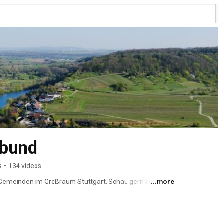
rbund
s
•
134 videos
er Gemeinden im Großraum Stuttgart. Schau gern auf 
...more
.de 