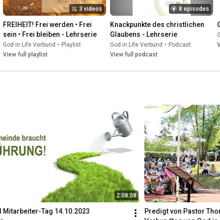
3 videos
8 episodes
FREIHEIT! Frei werden • Frei 
Knackpunkte des christlichen 
sein • Frei bleiben - Lehrserie
Glaubens - Lehrserie
G
God in Life Verbund
•
Playlist
God in Life Verbund
•
Podcast
V
View full playlist
View full podcast
2:08:08
d Mitarbeiter-Tag 14.10.2023
Predigt von Pastor Tho