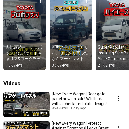
人気継続中！プロボ
新型スーパーキャリ
Super Popular! 
ックスにスライドキ
イ、せっかく買った
Installing Side Ba
ャリア&ワークラッ
ならアームレストを
Slide Carriers on 
ク取り付け！#プロ
付けましょう！#新
HiAce! #HiAce 
1.5K views
3.6K views
2.1K views
ボックス#probox#
型スーパーキャリイ
#hiace 
プロボックススライ
#supercarry#スーパ
#HiAceSlideCarrie
ドキャリア#プロボ
ーキャリイアームレ
Videos
ックスカスタム# 
スト#軽トラカスタ
#dotsubo
ム#dotsubo
[New Every Wagon] Rear gate
panel now on sale! Wild look
with a checkered plate design!
868 views
1 day ago
3:18
[New Every Wagon] Protect
Against Scratches! Looks Great!