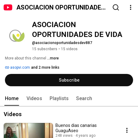
ASOCIACION OPORTUNIDADES
DE VIDA
ASOCIACION 
OPORTUNIDADES DE VIDA
@asociacionoportunidadesdev887
15 subscribers
•
15 videos
More about this channel
...more
asopvi.com
and 2 more links
Subscribe
Home
Videos
Playlists
Search
Videos
Buenos dias canarias
GuaguAseo
248 views
4 years ago