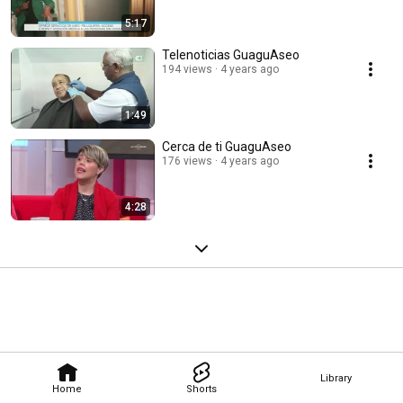
5:17
Telenoticias GuaguAseo
194 views
4 years ago
1:49
Cerca de ti GuaguAseo
176 views
4 years ago
4:28
Library
Home
Shorts