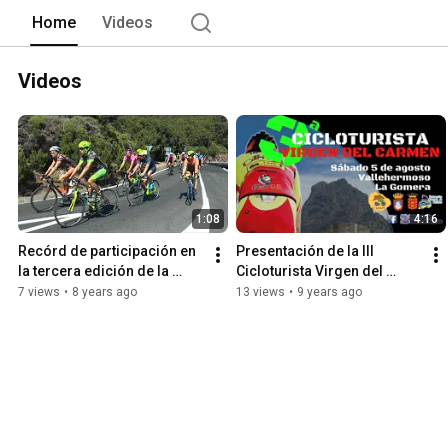
Home
Videos
Videos
1:08
4:16
Recórd de participación en 
Presentación de la III 
la tercera edición de la 
Cicloturista Virgen del 
Cicloturista Virgen del 
Carmen en Vallehermoso
7 views
•
8 years ago
13 views
•
9 years ago
Carmen en Vallehermoso