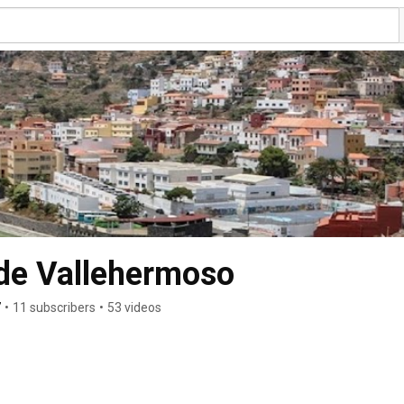
de Vallehermoso
7
•
11 subscribers
•
53 videos