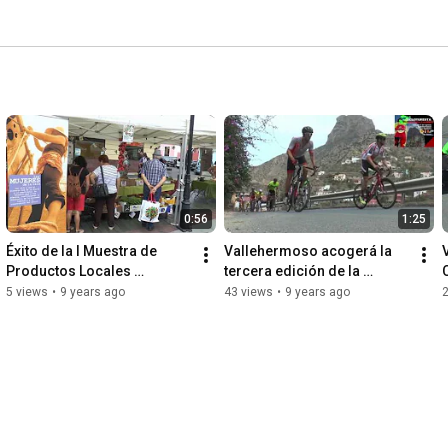
0:56
1:25
Éxito de la I Muestra de 
Vallehermoso acogerá la 
Productos Locales 
tercera edición de la 
celebrada en el municipio 
Cicloturista Virgen del 
5 views
•
9 years ago
43 views
•
9 years ago
de Vallehermoso
Carmen