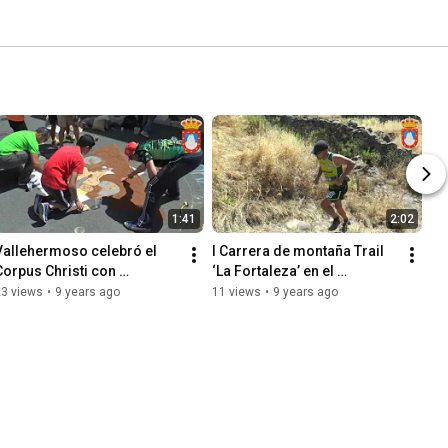
1:41
2:02
Vallehermoso celebró el 
I Carrera de montaña Trail  
Corpus Christi con 
‘La Fortaleza’ en el 
devoción y mucha 
municipio de Vallehermoso
23 views
•
9 years ago
11 views
•
9 years ago
participación