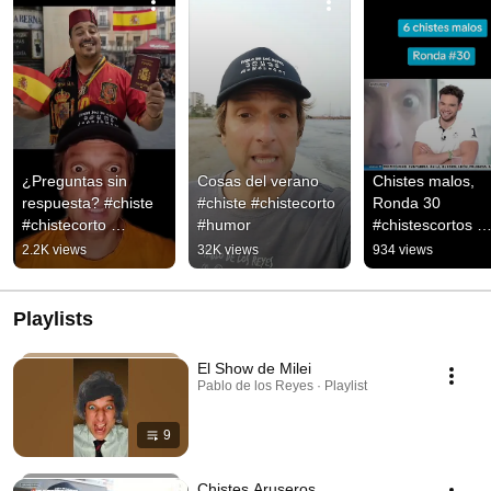
¿Preguntas sin 
Cosas del verano 
Chistes malos, 
respuesta? #chiste 
#chiste #chistecorto 
Ronda 30 
#chistecorto 
#humor
#chistescortos 
#chistemalo #humor
#chistesmalos 
2.2K views
32K views
934 views
#humorrápido
Playlists
El Show de Milei
Pablo de los Reyes · Playlist
9
Chistes Aruseros