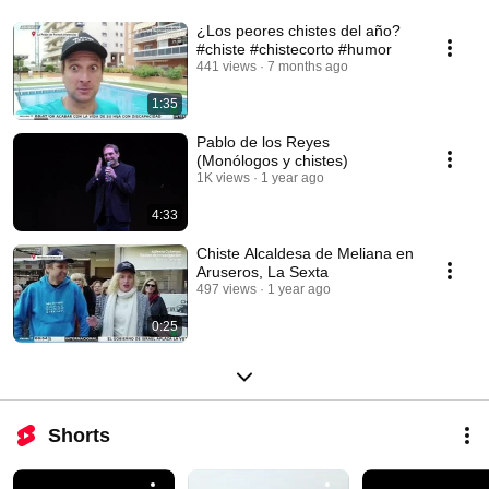
¿Los peores chistes del año?
#chiste #chistecorto #humor
441 views
7 months ago
1:35
Pablo de los Reyes
(Monólogos y chistes)
1K views
1 year ago
4:33
Chiste Alcaldesa de Meliana en
Aruseros, La Sexta
497 views
1 year ago
0:25
Shorts