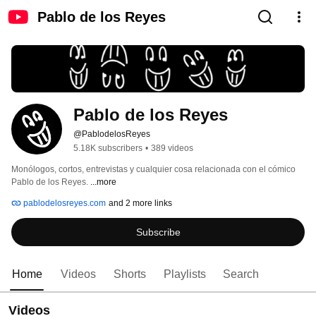
Pablo de los Reyes
Pablo de los Reyes
@PablodelosReyes
5.18K subscribers
•
389 videos
Monólogos, cortos, entrevistas y cualquier cosa relacionada con el cómico 
Pablo de los Reyes. 
...more
pablodelosreyes.com
and 2 more links
Subscribe
Home
Videos
Shorts
Playlists
Search
Videos