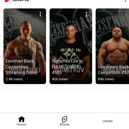
Eisenhart Black 
Streamed Live in 
Competition 
Full-HD (1080 P) 
Livestream Black 
Streaming Online
#505
Competition #50
2.8K views
456 views
846 views
Library
Home
Shorts