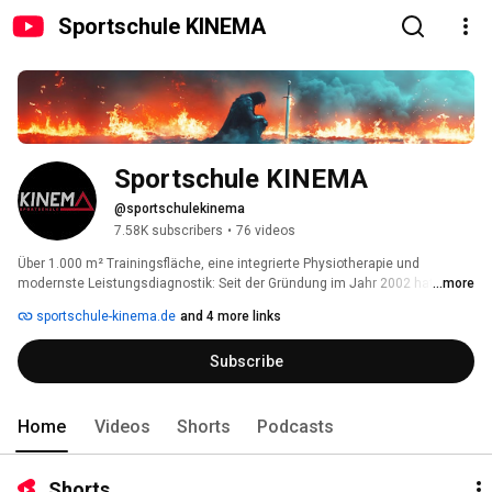
Sportschule KINEMA
Sportschule KINEMA
@sportschulekinema
7.58K subscribers
•
76 videos
Über 1.000 m² Trainingsfläche, eine integrierte Physiotherapie und 
modernste Leistungsdiagnostik: Seit der Gründung im Jahr 2002 hat sich 
...more
unsere Sportschule beständig neuen Herausforderungen gestellt um dem 
sportschule-kinema.de
and 4 more links
eigenen, sehr hohen Qualitätsanspruch immer wieder gerecht zu werden. - 
Zu Ihrem Vorteil. 
Subscribe
Home
Videos
Shorts
Podcasts
Shorts