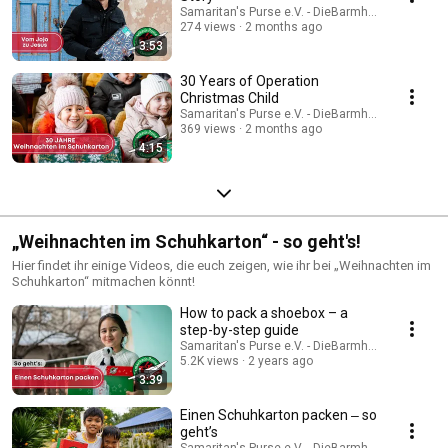
Samaritan's Purse e.V. - DieBarmherzigenSamari
274 views
2 months ago
3:53
30 Years of Operation
Christmas Child
Samaritan's Purse e.V. - DieBarmherzigenSamari
369 views
2 months ago
4:15
„Weihnachten im Schuhkarton“ - so geht's!
Hier findet ihr einige Videos, die euch zeigen, wie ihr bei „Weihnachten im
Schuhkarton“ mitmachen könnt!
How to pack a shoebox – a
step-by-step guide
Samaritan's Purse e.V. - DieBarmherzigenSamari
5.2K views
2 years ago
3:39
Einen Schuhkarton packen ‒ so
geht’s
Samaritan's Purse e.V. - DieBarmherzigenSamari