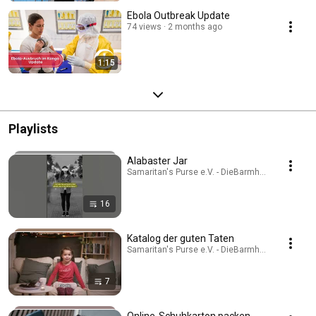
Ebola Outbreak Update
74 views
2 months ago
1:15
Playlists
Alabaster Jar
Samaritan's Purse e.V. - DieBarmherzigenSamarite
16
Katalog der guten Taten
Samaritan's Purse e.V. - DieBarmherzigenSamarite
7
Online-Schuhkarton packen