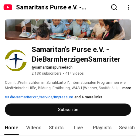
Samaritan's Purse e.V. -
DieBarmherzigenSamariter
Samaritan's Purse e.V. - 
DieBarmherzigenSamariter
@samaritanspursedach
2.13K subscribers
•
414 videos
Ob mit „Weihnachten im Schuhkarton“, internationalen Programmen wie 
Medizinische Hilfe, Bildung, Ernährung, WASH (Wasser, Sanitär & Hygiene) 
...more
sowie humanitärer Hilfe oder nationalen Programme wie die Arbeit mit 
die-samariter.org/service/impressum
and 4 more links
Frauen in Zwangsprostitution: Als international tätige, christliche 
Hilfsorganisation unterstützt Samaritan's Purse e.V. – Die barmherzigen 
Subscribe
Samariter bedürftige Menschen ganz praktisch und auf vielfältige Weise 
auf der ganzen Welt. 
Home
Videos
Shorts
Live
Playlists
Search