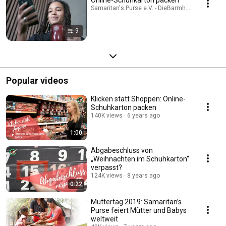
Samaritan's Purse e.V. - DieBarmherzigenSamarite
9
Popular videos
Klicken statt Shoppen: Online-
Schuhkarton packen
140K views
6 years ago
1:00
Abgabeschluss von
„Weihnachten im Schuhkarton“
verpasst?
124K views
8 years ago
0:22
Muttertag 2019: Samaritan’s
Purse feiert Mütter und Babys
weltweit