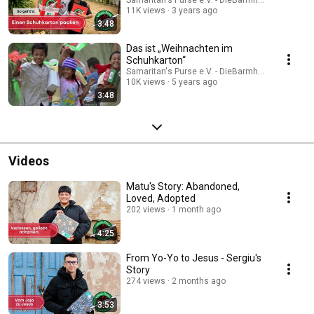
11K views
3 years ago
3:48
Das ist „Weihnachten im
Schuhkarton“
Samaritan's Purse e.V. - DieBarmherzigenSamari
10K views
5 years ago
3:48
Videos
Matu's Story: Abandoned,
Loved, Adopted
202 views
1 month ago
4:25
From Yo-Yo to Jesus - Sergiu's
Story
274 views
2 months ago
3:53