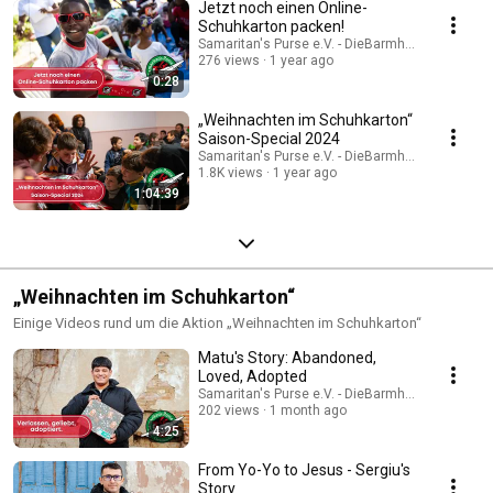
Jetzt noch einen Online-
Schuhkarton packen!
Samaritan's Purse e.V. - DieBarmherzigenSamari
276 views
1 year ago
0:28
„Weihnachten im Schuhkarton“
Saison-Special 2024
Samaritan's Purse e.V. - DieBarmherzigenSamari
1.8K views
1 year ago
1:04:39
„Weihnachten im Schuhkarton“
Einige Videos rund um die Aktion „Weihnachten im Schuhkarton“
Matu's Story: Abandoned,
Loved, Adopted
Samaritan's Purse e.V. - DieBarmherzigenSamari
202 views
1 month ago
4:25
From Yo-Yo to Jesus - Sergiu's
Story