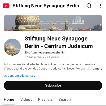
Stiftung Neue Synagoge Berlin -
Centrum Judaicum
Stiftung Neue Synagoge 
Berlin - Centrum Judaicum
@stiftungneuesynagogeberlin
87 subscribers
•
29 videos
Auf unserem Kanal erhaltet ihr in Zukunft, spannende und informative 
Videos über die Arbeit des Centrum Judaicums. Neben Veranstaltungen 
...more
präsentieren wir euch einen Einblick in die Provinienzforschung, sowie 
centrumjudaicum.de
dem Archiv und lassen euch an der Geschichte der Stiftung Neue 
Synagoge Berlin teilhaben. 
Subscribe
Home
Videos
Playlists
Search