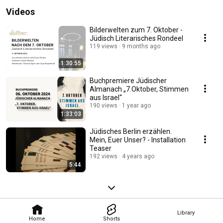
Videos
Bilderwelten zum 7. Oktober -
Jüdisch Literarisches Rondeel
119 views
9 months ago
1:30:55
Buchpremiere Jüdischer
Almanach „7.Oktober, Stimmen
aus Israel“
190 views
1 year ago
1:33:03
Jüdisches Berlin erzählen.
Mein, Euer Unser? - Installation
Teaser
192 views
4 years ago
5:44
Library
Home
Shorts