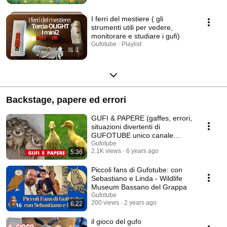
I ferri del mestiere ( gli
strumenti utili per vedere,
monitorare e studiare i gufi)
Gufotube · Playlist
1
Backstage, papere ed errori
GUFI & PAPERE (gaffes, errori,
situazioni divertenti di
GUFOTUBE unico canale
100% gufi)
Gufotube
2.1K views
6 years ago
5:36
Piccoli fans di Gufotube: con
Sebastiano e Linda - Wildlife
Museum Bassano del Grappa
Gufotube
200 views
2 years ago
6:22
il gioco del gufo