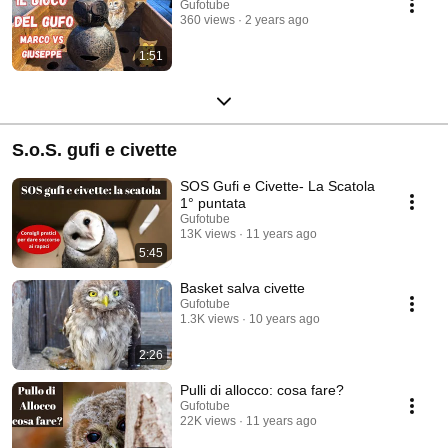
Gufotube
360 views
2 years ago
1:51
S.o.S. gufi e civette
SOS Gufi e Civette- La Scatola
1° puntata
Gufotube
13K views
11 years ago
5:45
Basket salva civette
Gufotube
1.3K views
10 years ago
2:26
Pulli di allocco: cosa fare?
Gufotube
22K views
11 years ago