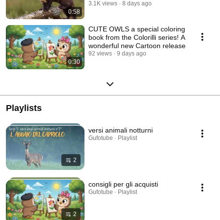
3.1K views
8 days ago
0:58
CUTE OWLS a special coloring
book from the Colorilli series! A
wonderful new Cartoon release
92 views
9 days ago
0:30
Playlists
versi animali notturni
Gufotube · Playlist
2
consigli per gli acquisti
Gufotube · Playlist
2