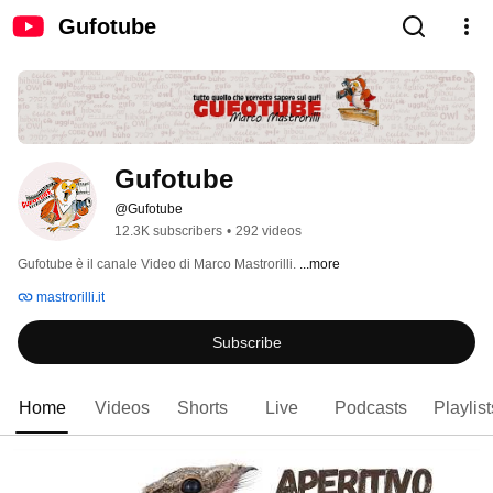
Gufotube
Gufotube
@Gufotube
12.3K subscribers
•
292 videos
Gufotube è il canale Video di Marco Mastrorilli. 
...more
mastrorilli.it
Subscribe
Home
Videos
Shorts
Live
Podcasts
Playlist