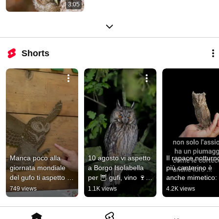
3:05
Shorts
Manca poco alla 
10 agosto vi aspetto 
Il rapace notturno
giornata mondiale 
a Borgo Isolabella 
più canterino è 
del gufo ti aspetto a 
per 🦉 gufi, vino 🍷 e 
anche mimetico: 
Massimeno il 4 
stelle 🌟
l’assiolo #gufi 
749 views
1.1K views
4.2K views
agosto #owl #gufi
#avifauna