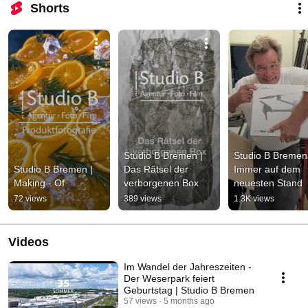
Shorts
Studio B Bremen | 
Studio B Bremen 
Studio B Bremen | 
Das Rätsel der 
Immer auf dem 
Making - Of
verborgenen Box
neuesten Stand
72 views
389 views
1.3K views
Videos
Im Wandel der Jahreszeiten -
Der Weserpark feiert
Geburtstag | Studio B Bremen
57 views
5 months ago