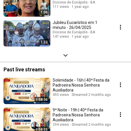
Diocese de Eunápolis - BA
111 views
1 year ago
1:06
Jubileu Eucarístico em 1
minuto - 26/04/2025
Diocese de Eunápolis - BA
147 views
1 year ago
1:22
Past live streams
Solenidade - 16h | 40ª Festa da
Padroeira Nossa Senhora
Auxiliadora
493 views
Streamed 2 months ago
1:58:36
9ª Noite - 19h | 40ª Festa da
Padroeira Nossa Senhora
Auxiliadora
294 views
Streamed 2 months ago
1:54:55