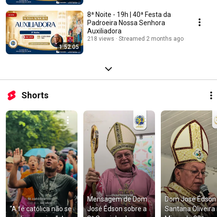
8ª Noite - 19h | 40ª Festa da
Padroeira Nossa Senhora
Auxiliadora
218 views
Streamed 2 months ago
1:52:05
Shorts
Mensagem de Dom 
Dom José Édson 
“A fé católica não se 
José Édson sobre a 
Santana Oliveira 