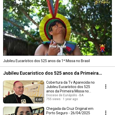
Jubileu Eucarístico dos 525 anos da 1ª Missa no Brasil
Jubileu Eucaristico dos 525 anos da Primeira
Missa no Brasil
Cobertura da Tv Aparecida no
Jubileu Eucarístico dos 525
anos da Primeira Missa no
Brasil
Diocese de Eunápolis - BA
755 views
1 year ago
4:44
Chegada da Cruz Original em
Porto Seguro - 26/04/2025