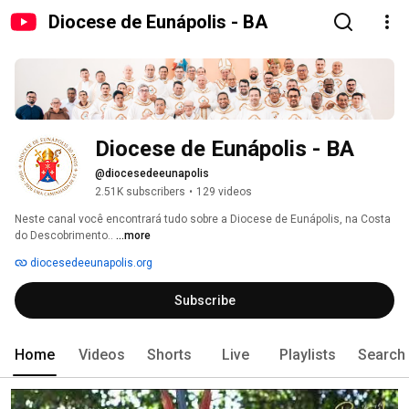
Diocese de Eunápolis - BA
Diocese de Eunápolis - BA
@diocesedeeunapolis
2.51K subscribers
•
129 videos
Neste canal você encontrará tudo sobre a Diocese de Eunápolis, na Costa 
do Descobrimento.. 
...more
diocesedeeunapolis.org
Subscribe
Home
Videos
Shorts
Live
Playlists
Search