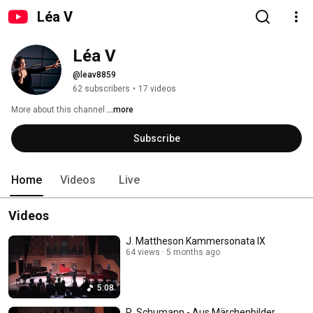
Léa V
Léa V
@leav8859
62 subscribers
•
17 videos
More about this channel
...more
Subscribe
Home
Videos
Live
Videos
J. Mattheson Kammersonata IX
64 views
5 months ago
5:08
R. Schumann - Aus Märchenbilder