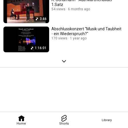
1.Satz
54 views
6 months ago
3:46
Abschlusskonzert "Musik und Taubheit
- ein Wiederspruch?"
170 views
1 year ago
1:16:01
Library
Home
Shorts