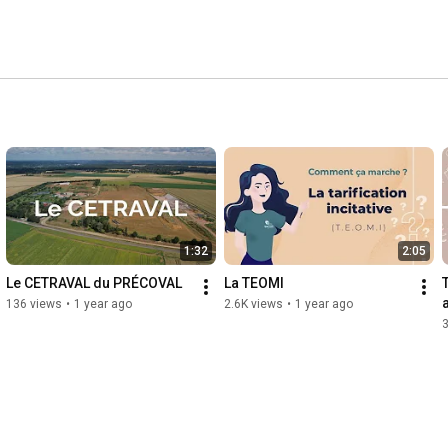
1:32
2:05
Le CETRAVAL du PRÉCOVAL
La TEOMI
136 views
•
1 year ago
2.6K views
•
1 year ago
3