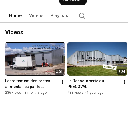
Home
Videos
Playlists
Videos
3:01
2:24
Le traitement des restes 
La Ressourcerie du 
alimentaires par le 
PRÉCOVAL
PRÉCOVAL
236 views
•
8 months ago
488 views
•
1 year ago