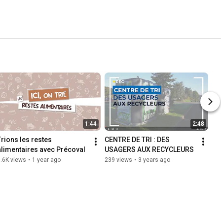
1:44
2:48
Trions les restes 
CENTRE DE TRI : DES 
alimentaires avec Précoval
USAGERS AUX RECYCLEURS
.6K views
•
1 year ago
239 views
•
3 years ago