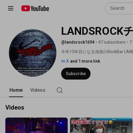
LANDSROC
@landsrock1694
•
47 subscribers
•
7
今年13年目になる池袋のRockBar LAN
X
and 1 more link
Subscribe
Home
Videos
Videos