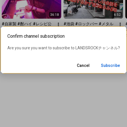
36:18
6:52
#自家製 #酎ハイ #レシピ公
#池袋 #ロックバー #メタル
開　ランズに新メニュー誕
バー LANDSROCKまでの行き
生！レモンサワー用に自家製
方‼️
Confirm channel subscription
282 views
•
6 years ago
747 views
•
6 years ago
レモン焼酎漬けてみた
Are you sure you want to subscribe to 
LANDSROCKチャンネル
?
Cancel
Subscribe