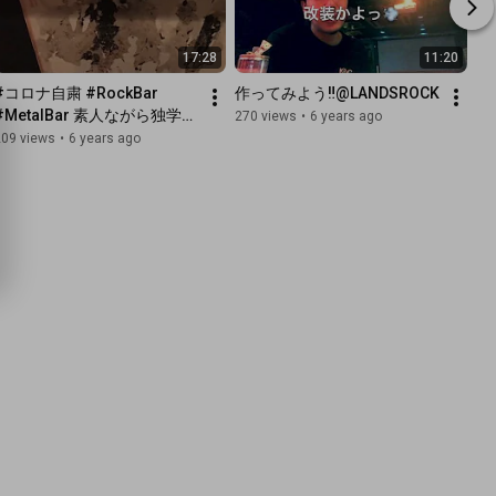
17:28
11:20
#コロナ自粛 #RockBar 
作ってみよう‼️@LANDSROCK
#MetalBar 素人ながら独学で
270 views
•
6 years ago
店内改装！壁紙を貼ってみた
209 views
•
6 years ago