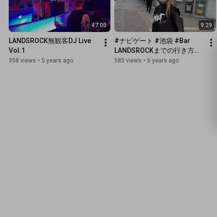
47:00
9:29
LANDSROCK無観客DJ Live 
#ナビゲート #池袋 #Bar 
Vol.1
LANDSROCKまでの行き方！
(西口中央出口編)
358 views
•
5 years ago
585 views
•
6 years ago