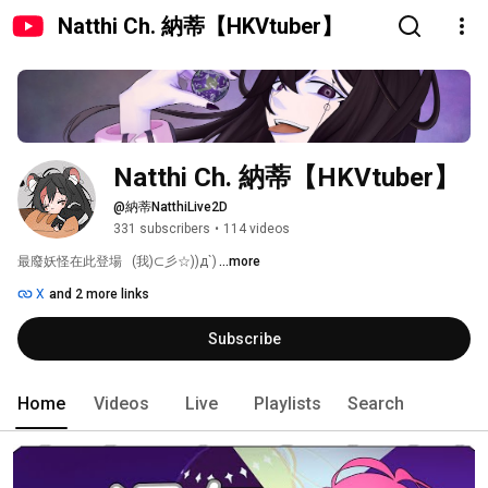
Natthi Ch. 納蒂【HKVtuber】
Natthi Ch. 納蒂【HKVtuber】
@納蒂NatthiLive2D
331 subscribers
•
114 videos
最廢妖怪在此登場   (我)⊂彡☆))д`) 
...more
X
and 2 more links
Subscribe
Home
Videos
Live
Playlists
Search