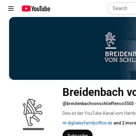
Breidenbach vo
@breidenbachvonschlieffenco5503
Dies ist der YouTube-Kanal vom Hambur
GmbH. 
digitalesfamilyoffice.de
and 2 more
Subscribe