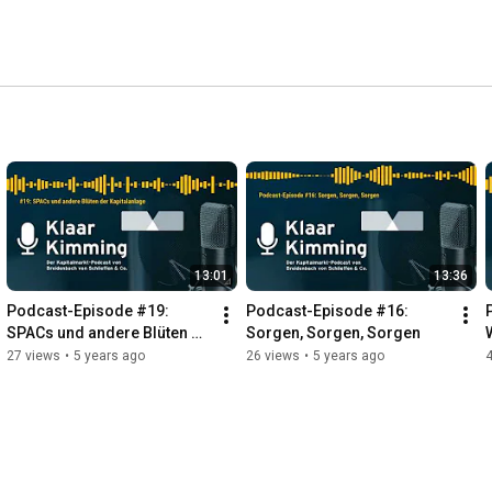
13:01
13:36
Podcast-Episode #19: 
Podcast-Episode #16: 
SPACs und andere Blüten 
Sorgen, Sorgen, Sorgen
der Kapitalanlage
27 views
•
5 years ago
26 views
•
5 years ago