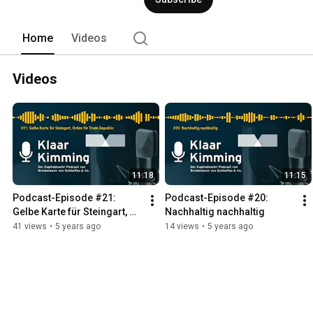
Home
Videos
Videos
11:18
11:15
Podcast-Episode #21: 
Podcast-Episode #20: 
Gelbe Karte für Steingart, 
Nachhaltig nachhaltig
Orden für Trade Republic
41 views
•
5 years ago
14 views
•
5 years ago