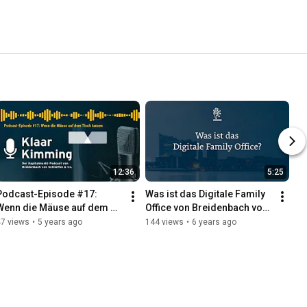
12:36
5:25
Podcast-Episode #17: 
Was ist das Digitale Family 
Wenn die Mäuse auf dem 
Office von Breidenbach von 
Tisch tanzen
Schlieffen & Co.?
47 views
•
5 years ago
144 views
•
6 years ago