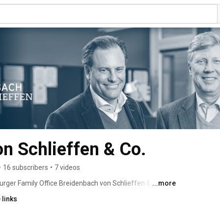
n Schlieffen & Co.
•
16 subscribers
•
7 videos
ger Family Office Breidenbach von Schlieffen & Co. 
...more
 links