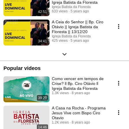
Igreja Batista da Floresta
Igreja Batista da Floresta
633 views
5 years ago
42:51
A Ceia do Senhor || Bp. Ciro
Otávio || Igreja Batista da
Floresta || 13/12/20
Igreja Batista da Floresta
425 views
5 years ago
34:41
Popular videos
Como vencer em tempos de
Crise? ll Bp. Ciro Otávio ll
Igreja Batista da Floresta
1.3K views
8 years ago
39:20
A Casa na Rocha - Programa
Jesus Vive com Bispo Ciro
Otavio
1.2K views
8 years ago
14:46