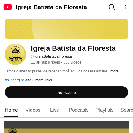
Igreja Batista da Floresta
Igreja Batista da Floresta
@IgrejaBatistadaFloresta
1.73K subscribers
•
813 videos
Temos o imenso prazer de receber você aqui na nossa Família! 
...more
ibf.org.br
and 3 more links
Subscribe
Home
Videos
Live
Podcasts
Playlists
Sear