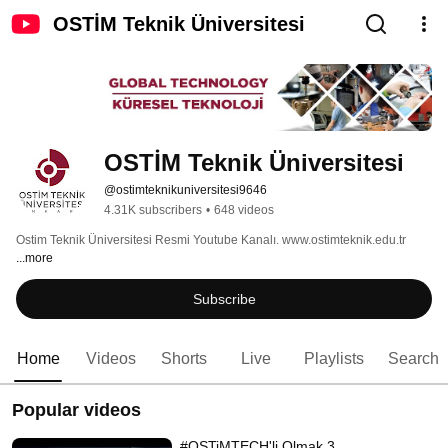
OSTİM Teknik Üniversitesi
OSTİM Teknik Üniversitesi
@ostimteknikuniversitesi9646
4.31K subscribers
•
648 videos
Ostim Teknik Üniversitesi Resmi Youtube Kanalı. www.ostimteknik.edu.tr 
...more
Subscribe
Home
Videos
Shorts
Live
Playlists
Search
Popular videos
#OSTiMTECH'li Olmak 3