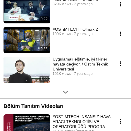
829K views
7 years ago
0:22
#OSTiMTECH'li Olmak 2
199K views
7 years ago
0:38
Uygulamalı eğitimle, iyi fikirler
hayata geçiyor. / Ostim Teknik
Üniversitesi
191K views
7 years ago
1:00
Bölüm Tanıtım Videoları
#OSTİMTECH İNSANSIZ HAVA
ARACI TEKNOLOJİSİ VE
OPERATÖRLÜĞÜ PROGRAMI