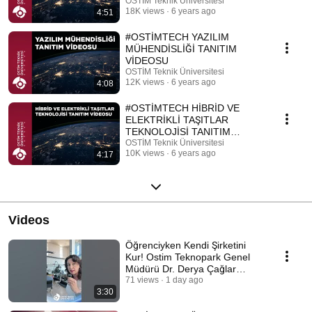
TANITIM VİDEOSU
OSTİM Teknik Üniversitesi
18K views
6 years ago
4:51
#OSTİMTECH YAZILIM
MÜHENDİSLİĞİ TANITIM
VİDEOSU
OSTİM Teknik Üniversitesi
12K views
6 years ago
4:08
#OSTİMTECH HİBRİD VE
ELEKTRİKLİ TAŞITLAR
TEKNOLOJİSİ TANITIM
VİDEOSU
OSTİM Teknik Üniversitesi
10K views
6 years ago
4:17
Videos
Öğrenciyken Kendi Şirketini
Kur! Ostim Teknopark Genel
Müdürü Dr. Derya Çağlar
Anlatıyor
71 views
1 day ago
3:30