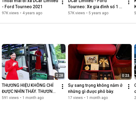
Thoải mái đi xa DCar Limited 
DCar Limited - Ford 
- Ford Tourneo 2021
Tourneo: Xe gia đình số 1 
Việt Nam, tặng ngay 50% lệ 
97K views
•
4 years ago
57K views
•
5 years ago
phí trước bạ trong T8/2021
2:28
0:23
THƯƠNG HIỆU KHÔNG CHỈ 
Sự sang trọng không nằm ở 
ĐƯỢC NHÌN THẤY. THƯƠNG 
những gì được phô bày.
HIỆU ĐƯỢC CẢM NHẬN
591 views
•
1 month ago
17 views
•
1 month ago