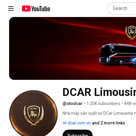
DCAR Limousi
@otodcar
•
1.25K subscribers
•
448 v
Nhà máy sản xuất xe DCar Limousine nằ
DCar bắt đầu cho ra đời chiếc xe Limo
dcar.com.vn
and 2 more links
nghiệm. 
Subscribe