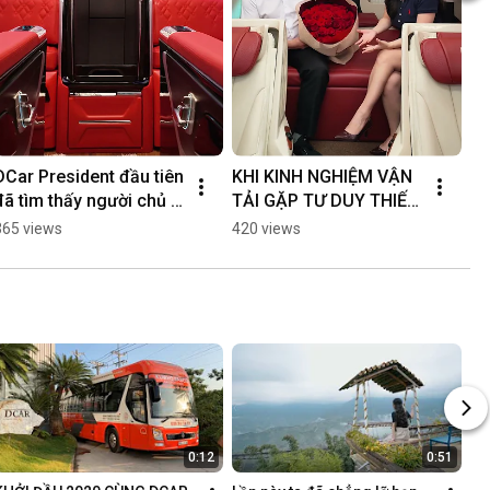
DCar President đầu tiên 
KHI KINH NGHIỆM VẬN 
đã tìm thấy người chủ 
TẢI GẶP TƯ DUY THIẾT 
xứng tầm 
KẾ KHÁC BIỆT 
365 views
420 views
#dcarlimousine
#dcarlimousine
0:12
0:51