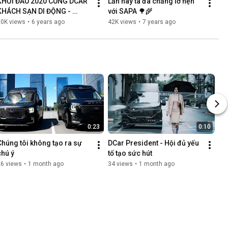
KHỞI ĐẦU 2020 CÙNG DCAR 
Lần này ta đã chẳng lỡ hẹn 
KHÁCH SẠN DI ĐỘNG - 
với SAPA 🌳🌾
KUMHO SAMCO
50K views
•
6 years ago
42K views
•
7 years ago
0:23
0:10
Chúng tôi không tạo ra sự 
DCar President - Hội đủ yếu 
chú ý
tố tạo sức hút
26 views
•
1 month ago
34 views
•
1 month ago