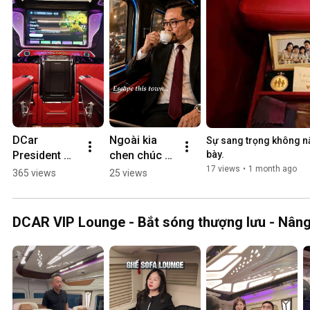
DCar 
Ngoài kia 
Sự sang trọng không n
President 
chen chúc 
bày.
đầu tiên đã 
chờ đợi giữa 
17 views
•
1 month ago
365 views
25 views
tìm thấy 
dòng người 
người chủ 
mỏi mệt ... 
xứng tầm 
#dcarlimous
DCAR VIP Lounge - Bắt sóng thượng lưu - Nâng
#dcarlimous
ine
ine