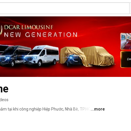
ne
ideos
m tại khi công nghiệp Hiệp Phước, Nhà Bè, TP.HCM. 
...more
usine đầu tiên vào năm 2012. Đến nay đã hơn 10 năm kinh 