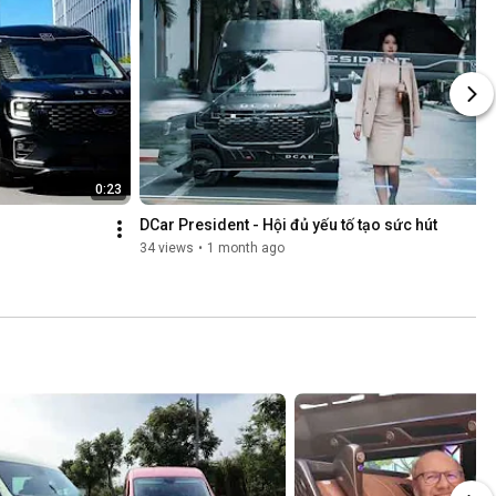
0:23
DCar President - Hội đủ yếu tố tạo sức hút
34 views
•
1 month ago