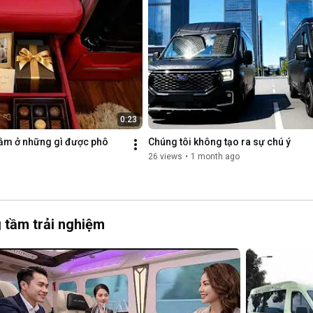
0:23
ằm ở những gì được phô 
Chúng tôi không tạo ra sự chú ý
26 views
•
1 month ago
 tầm trải nghiệm