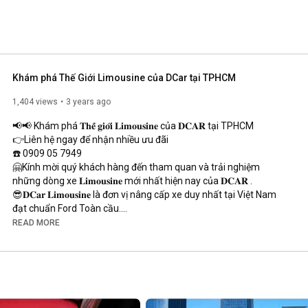
Khám phá Thế Giới Limousine của DCar tại TPHCM
1,404 views
3 years ago
📢📢 Khám phá 𝐓𝐡𝐞̂́ 𝐠𝐢𝐨̛́𝐢 𝐋𝐢𝐦𝐨𝐮𝐬𝐢𝐧𝐞 của 𝐃𝐂𝐀𝐑 tại TPHCM 

👉Liên hệ ngay để nhận nhiều ưu đãi

☎️ 0909 05 7949

🤗Kính mời quý khách hàng đến tham quan và trải nghiệm 
những dòng xe 𝐋𝐢𝐦𝐨𝐮𝐬𝐢𝐧𝐞 mới nhất hiện nay của 𝐃𝐂𝐀𝐑 .

😎𝐃𝐂𝐚𝐫 𝐋𝐢𝐦𝐨𝐮𝐬𝐢𝐧𝐞 là đơn vị nâng cấp xe duy nhất tại Việt Nam 
đạt chuẩn Ford Toàn cầu.

🏫 112 Trần Hưng Đạo, Phường Phạm Ngũ Lão, Quận 1, TP. Hồ 
READ MORE
Chí Minh.