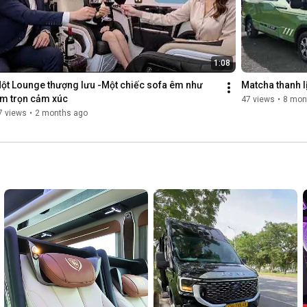
1:08
ột Lounge thượng lưu -Một chiếc sofa êm như 
Matcha thanh lị
m trọn cảm xúc
47 views
•
8 mon
7 views
•
2 months ago