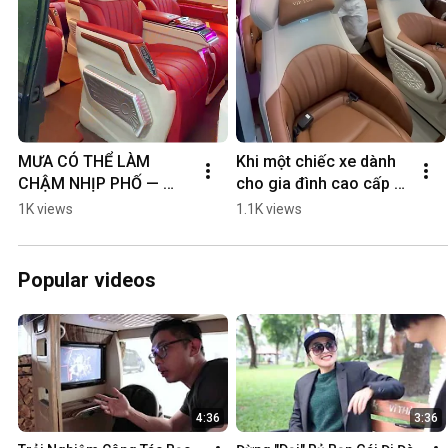
MƯA CÓ THỂ LÀM 
Khi một chiếc xe dành 
CHẬM NHỊP PHỐ — 
cho gia đình cao cấp 
NHƯNG KHÔNG THỂ 
được đầu tư để phục vụ 
1K views
1.1K views
LÀM CHẬM SẢN XUẤT 
những gia đình VIP 
TẠI DCAR! 
#hyundaisolati
#dcarlimousine
Popular videos
4:36
3:36