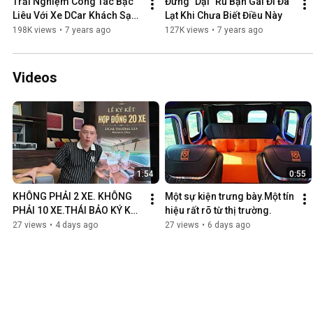
Trải Nghiệm Công Tác Bạc 
Đừng "Dại" Rủ Bạn Gái Đi Đà 
Liêu Với Xe DCar Khách Sạn 
Lạt Khi Chưa Biết Điều Này
Di Động
198K views
•
7 years ago
127K views
•
7 years ago
Videos
1:54
0:55
KHÔNG PHẢI 2 XE. KHÔNG 
Một sự kiện trưng bày.Một tín 
PHẢI 10 XE.THÁI BẢO KÝ KẾT 
hiệu rất rõ từ thị trường.
LUÔN 20 CHUYÊN CƠ DCAR!
27 views
•
4 days ago
27 views
•
6 days ago