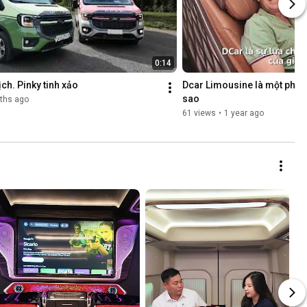
0:14
ch. Pinky tinh xảo
Dcar Limousine là một phần 
sao
ths ago
61 views
•
1 year ago