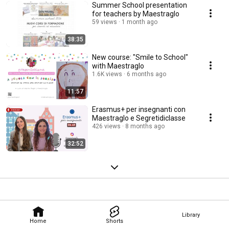
Summer School presentation
for teachers by Maestraglo
59 views
1 month ago
38:35
New course: "Smile to School"
with Maestraglo
1.6K views
6 months ago
11:57
Erasmus+ per insegnanti con
Maestraglo e Segretidiclasse
426 views
8 months ago
32:52
Library
Home
Shorts