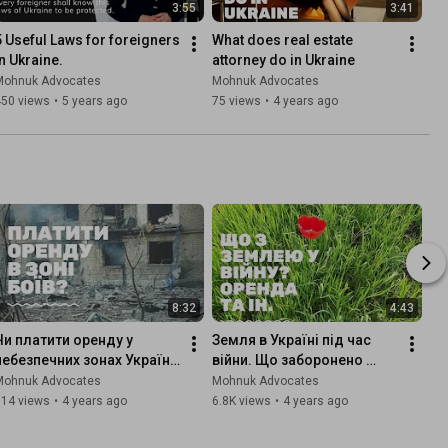
3:55
3:41
5 Useful Laws for foreigners 
What does real estate 
in Ukraine.
attorney do in Ukraine
Mohnuk Advocates
Mohnuk Advocates
450 views
•
5 years ago
75 views
•
4 years ago
8:32
4:43
Чи платити оренду у 
Земля в Україні під час 
небезпечних зонах України 
війни. Що заборонено 
/ Війна в Україні / Поради 
робити?
Mohnuk Advocates
Mohnuk Advocates
адвоката Львів
114 views
•
4 years ago
6.8K views
•
4 years ago