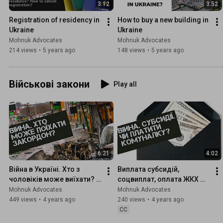
3:12
3:52
Registration of residency in 
How to buy a new building in 
Ukraine
Ukraine
Mohnuk Advocates
Mohnuk Advocates
214 views
•
5 years ago
148 views
•
5 years ago
Військові закони
Play all
6:21
4:02
Війна в Україні. Хто з 
Виплата субсидій, 
чоловіків може виїхати? 
соцвиплат, оплата ЖКХ 
Що буде за відмову від 
під час військового стану
Mohnuk Advocates
Mohnuk Advocates
проходження військової 
449 views
•
4 years ago
240 views
•
4 years ago
служби?
CC