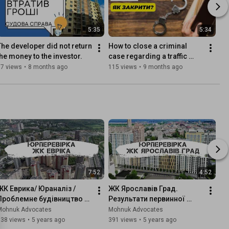
5:35
5:34
The developer did not return 
How to close a criminal 
the money to the investor.
case regarding a traffic 
accident?
97 views
•
8 months ago
115 views
•
9 months ago
7:52
4:52
ЖК Еврика/ Юраналіз / 
ЖК Ярославів Град. 
Проблемне будівництво 
Результати первинної 
чи перспективна 
юридичної перевірки.
Mohnuk Advocates
Mohnuk Advocates
квартира?
638 views
•
5 years ago
391 views
•
5 years ago