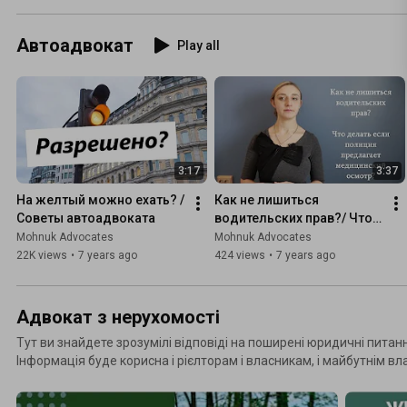
Автоадвокат
Play all
3:17
3:37
На желтый можно ехать? / 
Как не лишиться 
Советы автоадвоката
водительских прав?/ Что 
делать если полиция 
Mohnuk Advocates
Mohnuk Advocates
предлагает медицинский 
22K views
•
7 years ago
424 views
•
7 years ago
осмотр?
Адвокат з нерухомості
Тут ви знайдете зрозумілі відповіді на поширені юридичні питан
Інформація буде корисна і рієлторам і власникам, і майбутнім вла
шукає свою нерухомість.