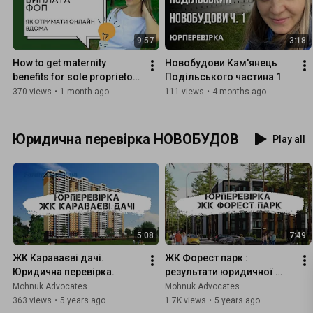
9:57
3:18
How to get maternity 
Новобудови Кам'янець 
benefits for sole proprietors 
Подільського частина 1
online. Full instructions in 
370 views
•
1 month ago
111 views
•
4 months ago
the video.
Юридична перевірка НОВОБУДОВ
Play all
5:08
7:49
ЖК Караваєві дачі. 
ЖК Форест парк : 
Юридична перевірка.
результати юридичної 
перевірки адвоката /
Mohnuk Advocates
Mohnuk Advocates
Ексклюзивне відео
363 views
•
5 years ago
1.7K views
•
5 years ago