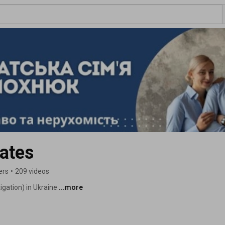
ates
ers
•
209 videos
gation) in Ukraine 
...more