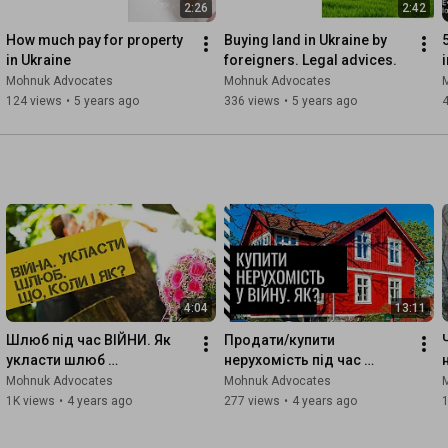
2:26
2:42
How much pay for property 
Buying land in Ukraine by 
in Ukraine
foreigners. Legal advices.
Mohnuk Advocates
Mohnuk Advocates
124 views
•
5 years ago
336 views
•
5 years ago
4:04
13:11
Шлюб під час ВІЙНИ. Як 
Продати/купити 
укласти шлюб 
нерухомість під час 
військовим? Детальна 
ВІЙНИ. Як це зробити 
Mohnuk Advocates
Mohnuk Advocates
інструкція.
практично. Поради від 
1K views
•
4 years ago
277 views
•
4 years ago
адвоката з нерухомості