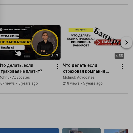
2:17
4:55
Что делать, если 
Что делать если 
страховая не платит?
страховая компания 
виновника банкрот?
Mohnuk Advocates
Mohnuk Advocates
367 views
•
5 years ago
218 views
•
5 years ago