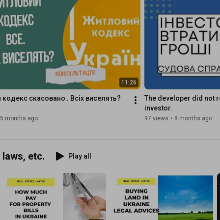
11:26
кодекс скасовано . Всіх виселять? 
The developer did not r
investor.
5 months ago
97 views
•
8 months ago
 laws, etc.
Play all