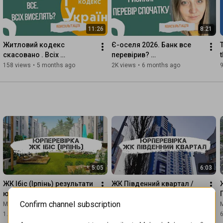
11:26
8:21
Житловий кодекс 
Є-оселя 2026. Банк все 
скасовано . Всіх 
перевірив? 
виселять? Що далі?
Найризикованіші моменти, 
158 views
•
5 months ago
2K views
•
6 months ago
що ви не знали.
5:05
6:03
ЖК Ібіс (Ірпінь) результати 
ЖК Південний квартал / 
юридичної перевірки. Що 
Юридична перевірка
Confirm channel subscription
чекає на інвесторів / ЖК 
Mohnuk Advocates
Mohnuk Advocates
ибис.
1.4K views
•
5 years ago
896 views
•
5 years ago