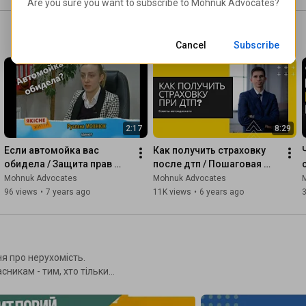
Are you sure you want to subscribe to 
Mohnuk Advocates
?
Cancel
Subscribe
2:17
8:29
Если автомойка вас 
Как получить страховку 
обидела / Защита прав 
после дтп / Пошаговая 
автовладельцев
инструкция как получить 
Mohnuk Advocates
Mohnuk Advocates
выплату по страховке
96 views
•
7 years ago
11K views
•
6 years ago
ня про нерухомість.
сникам - тим, хто тільки