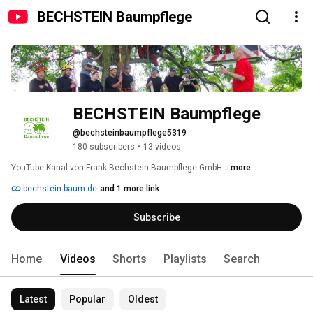
BECHSTEIN Baumpflege
BECHSTEIN Baumpflege
@bechsteinbaumpflege5319
180 subscribers
•
13 videos
YouTube Kanal von Frank Bechstein Baumpflege GmbH 
...more
bechstein-baum.de
and 1 more link
Subscribe
Home
Videos
Shorts
Playlists
Search
Latest
Popular
Oldest