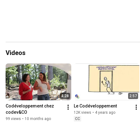
Videos
4:28
2:57
Codéveloppement chez 
Le Codéveloppement
codev&CO
12K views
•
4 years ago
99 views
•
10 months ago
CC