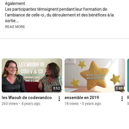
également.

Les participantes témoignent pendant leur formation de 
l'ambiance de celle-ci , du déroulement et des bénéfices à la 
sortie.

READ MORE
Depuis 2018 nous avons formés plus de 140 facilitateurs / 
facilitatrices  en présentiel à 
#lyon
 ou en distanciel. 

https://codevandco.com
concernant le jeu des Cocréations : video jeu 
youtu.be
https://www.linkedin.com/company/code...
 : page Linked IN

#codev
#intelligencecollective
#formation
#facilitation
3:52
0:40
les Waouh de codevandco
ensemble en 2019
263 views
•
4 years ago
18 views
•
5 years ago
5