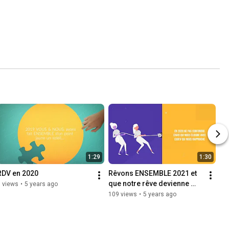
1:29
1:30
RDV en 2020
Rêvons ENSEMBLE 2021 et 
que notre rêve devienne 
 views
•
5 years ago
réalité !
109 views
•
5 years ago