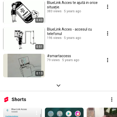
BlueLink Acces te ajută in orice
situație.
383 views
5 years ago
0:43
BlueLink Acces - accesul cu
telefonul
196 views
5 years ago
0:51
#smartaccess
79 views
5 years ago
0:13
Shorts